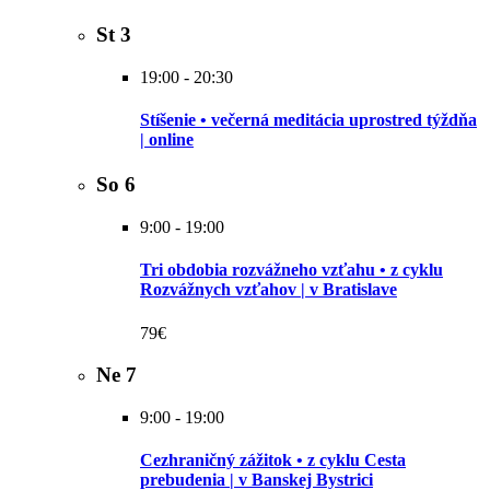
St
3
19:00
-
20:30
Stíšenie • večerná meditácia uprostred týždňa
| online
So
6
9:00
-
19:00
Tri obdobia rozvážneho vzťahu • z cyklu
Rozvážnych vzťahov | v Bratislave
79€
Ne
7
9:00
-
19:00
Cezhraničný zážitok • z cyklu Cesta
prebudenia | v Banskej Bystrici