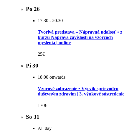
Po
26
17:30
-
20:30
Tvorivá predstava – Nápravná udalosť • z
kurzu Náprava závislostí na vzorcoch
myslenia | online
25€
Pi
30
18:00 onwards
Vzorové zobrazenie • Výcvik sprievodcu
duševným zdravím | 3. výukové sústredenie
170€
So
31
All day