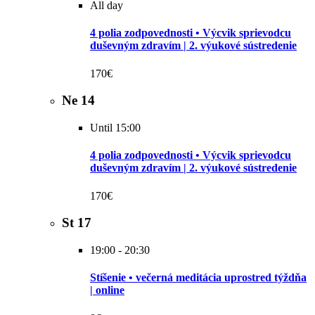
All day
4 polia zodpovednosti • Výcvik sprievodcu
duševným zdravím | 2. výukové sústredenie
170€
Ne
14
Until 15:00
4 polia zodpovednosti • Výcvik sprievodcu
duševným zdravím | 2. výukové sústredenie
170€
St
17
19:00
-
20:30
Stíšenie • večerná meditácia uprostred týždňa
| online