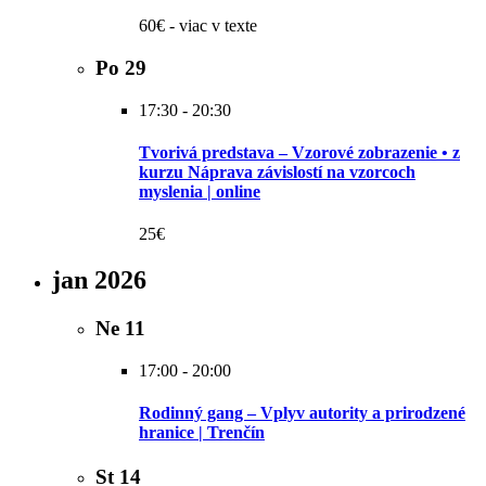
60€ - viac v texte
Po
29
17:30
-
20:30
Tvorivá predstava – Vzorové zobrazenie • z
kurzu Náprava závislostí na vzorcoch
myslenia | online
25€
jan 2026
Ne
11
17:00
-
20:00
Rodinný gang – Vplyv autority a prirodzené
hranice | Trenčín
St
14