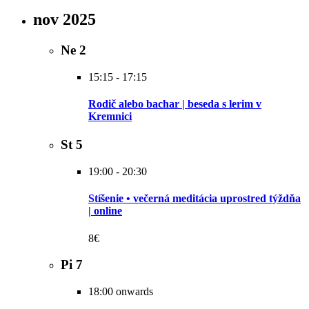
nov 2025
Ne
2
15:15
-
17:15
Rodič alebo bachar | beseda s lerim v
Kremnici
St
5
19:00
-
20:30
Stíšenie • večerná meditácia uprostred týždňa
| online
8€
Pi
7
18:00 onwards