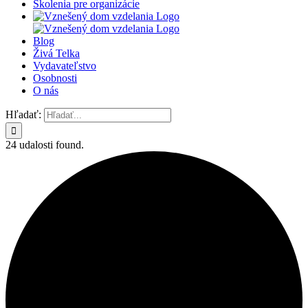
Školenia pre organizácie
Blog
Živá Telka
Vydavateľstvo
Osobnosti
O nás
Hľadať:
24 udalosti found.