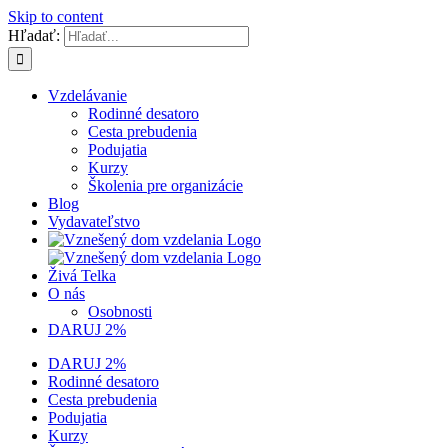
Skip to content
Hľadať:
Vzdelávanie
Rodinné desatoro
Cesta prebudenia
Podujatia
Kurzy
Školenia pre organizácie
Blog
Vydavateľstvo
Živá Telka
O nás
Osobnosti
DARUJ 2%
DARUJ 2%
Rodinné desatoro
Cesta prebudenia
Podujatia
Kurzy