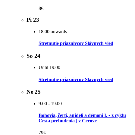
8€
Pi
23
18:00 onwards
Stretnutie priaznivcov Slávnych vied
So
24
Until 19:00
Stretnutie priaznivcov Slávnych vied
Ne
25
9:00
-
19:00
Bohovia, čerti, anjdeli a démoni I. • z cyklu
Cesta prebudenia | v Cerove
79€