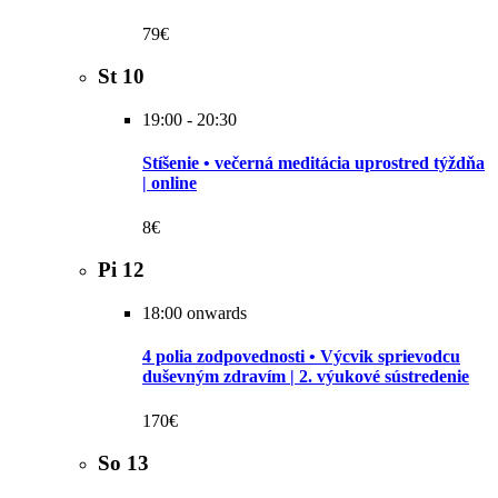
79€
St
10
19:00
-
20:30
Stíšenie • večerná meditácia uprostred týždňa
| online
8€
Pi
12
18:00 onwards
4 polia zodpovednosti • Výcvik sprievodcu
duševným zdravím | 2. výukové sústredenie
170€
So
13