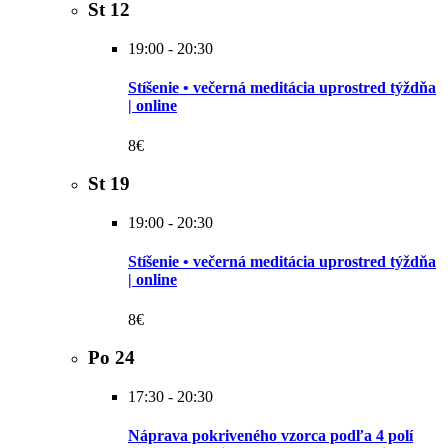
St
12
19:00
-
20:30
Stíšenie • večerná meditácia uprostred týždňa
| online
8€
St
19
19:00
-
20:30
Stíšenie • večerná meditácia uprostred týždňa
| online
8€
Po
24
17:30
-
20:30
Náprava pokriveného vzorca podľa 4 polí