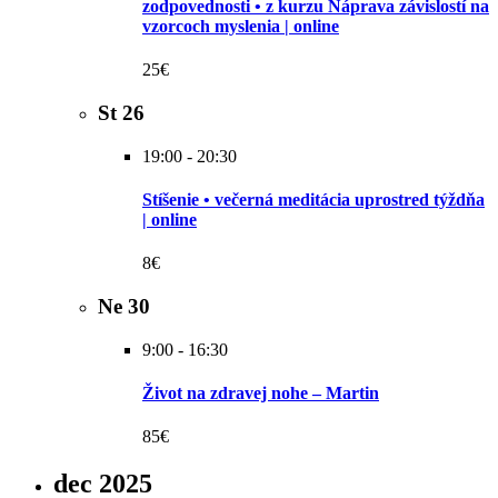
zodpovednosti • z kurzu Náprava závislostí na
vzorcoch myslenia | online
25€
St
26
19:00
-
20:30
Stíšenie • večerná meditácia uprostred týždňa
| online
8€
Ne
30
9:00
-
16:30
Život na zdravej nohe – Martin
85€
dec 2025