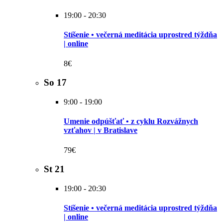
19:00
-
20:30
Stíšenie • večerná meditácia uprostred týždňa
| online
8€
So
17
9:00
-
19:00
Umenie odpúšťať • z cyklu Rozvážnych
vzťahov | v Bratislave
79€
St
21
19:00
-
20:30
Stíšenie • večerná meditácia uprostred týždňa
| online