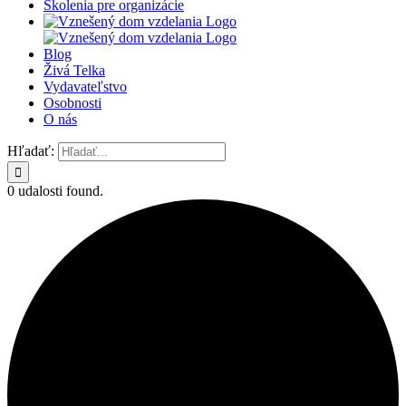
Školenia pre organizácie
Blog
Živá Telka
Vydavateľstvo
Osobnosti
O nás
Hľadať:
0 udalosti found.