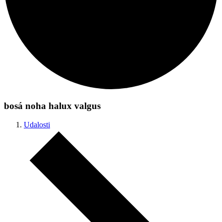
bosá noha halux valgus
Udalosti