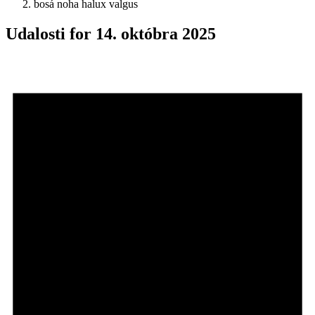
bosá noha halux valgus
Udalosti for 14. októbra 2025