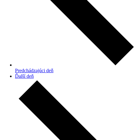
Predchádzajúci deň
Ďalší deň