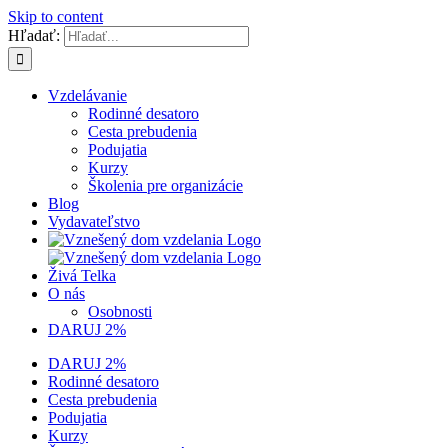
Skip to content
Hľadať:
Vzdelávanie
Rodinné desatoro
Cesta prebudenia
Podujatia
Kurzy
Školenia pre organizácie
Blog
Vydavateľstvo
Živá Telka
O nás
Osobnosti
DARUJ 2%
DARUJ 2%
Rodinné desatoro
Cesta prebudenia
Podujatia
Kurzy