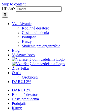
Skip to content
Hľadať:
Vzdelávanie
Rodinné desatoro
Cesta prebudenia
Podujatia
Kurzy
Školenia pre organizácie
Blog
Vydavateľstvo
Živá Telka
O nás
Osobnosti
DARUJ 2%
DARUJ 2%
Rodinné desatoro
Cesta prebudenia
Podujatia
Kurzy