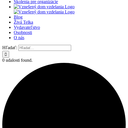
Školenia pre organizácie
Blog
Živá Telka
Vydavateľstvo
Osobnosti
O nás
Hľadať:
0 udalosti found.