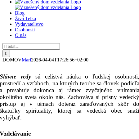
Blog
Živá Telka
Vydavateľstvo
Osobnosti
O nás
Hľadať:
DOMOV
Mari
2026-04-04T17:26:56+02:00
Slávne vedy
sú celistvá náuka o ľudskej osobnosti
prostredí a vzťahoch, na ktorých tvorbe sa človek podieľ
a presahuje dokonca aj rámec zvyčajného vnímani
okolitého sveta okolo nás. Zachováva si prísny vedeck
prístup aj v témach doteraz zaraďovaných skôr d
škatuľky spirituality, ktorej sa vedecká obec snaž
vyhýbať.
Vzdelávanie