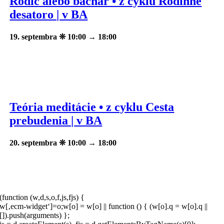
Rodič alebo bachar • z cyklu Rodinné
desatoro | v BA
19. septembra ❊ 10:00
→
18:00
Teória meditácie • z cyklu Cesta
prebudenia | v BA
20. septembra ❊ 10:00
→
18:00
(function (w,d,s,o,f,js,fjs) {
w[‚ecm-widget‘]=o;w[o] = w[o] || function () { (w[o].q = w[o].q ||
[]).push(arguments) };