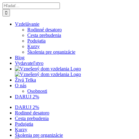
Skip
Hľadať:
to
content
Vzdelávanie
Rodinné desatoro
Cesta prebudenia
Podujatia
Kurzy
Školenia pre organizácie
Blog
Vydavateľstvo
Živá Telka
O nás
Osobnosti
DARUJ 2%
DARUJ 2%
Rodinné desatoro
Cesta prebudenia
Podujatia
Kurzy
Školenia pre organizácie