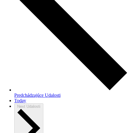
Predchádzajúce
Udalosti
Today
Next
Udalosti