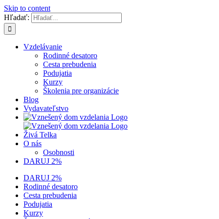
Skip to content
Hľadať:
Vzdelávanie
Rodinné desatoro
Cesta prebudenia
Podujatia
Kurzy
Školenia pre organizácie
Blog
Vydavateľstvo
Živá Telka
O nás
Osobnosti
DARUJ 2%
DARUJ 2%
Rodinné desatoro
Cesta prebudenia
Podujatia
Kurzy