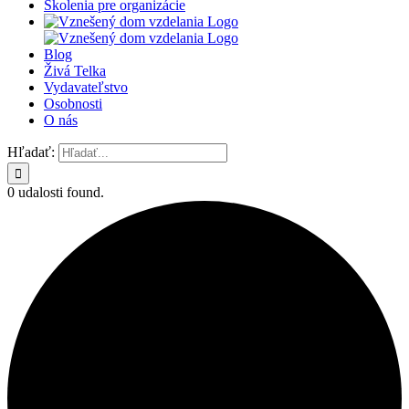
Školenia pre organizácie
Blog
Živá Telka
Vydavateľstvo
Osobnosti
O nás
Hľadať:
0 udalosti found.