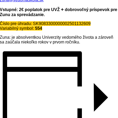
+
Vstupné: 2€ poplatok pre UVŽ
dobrovoľný príspevok pre
Zunu za sprevádzanie.
Číslo pre úhradu: SK9083300000002501132609
Variabilný symbol:
554
Zuna: je absolventkou Univerzity vedomého života a zároveň
sa zaúčala niekoľko rokov v prvom ročníku.