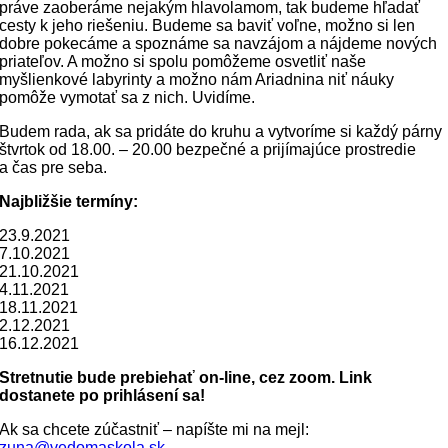
práve zaoberáme nejakým hlavolamom, tak budeme hľadať
cesty k jeho riešeniu. Budeme sa baviť voľne, možno si len
dobre pokecáme a spoznáme sa navzájom a nájdeme nových
priateľov. A možno si spolu pomôžeme osvetliť naše
myšlienkové labyrinty a možno nám Ariadnina niť náuky
pomôže vymotať sa z nich. Uvidíme.
Budem rada, ak sa pridáte do kruhu a vytvoríme si každý párny
štvrtok od 18.00. – 20.00 bezpečné a prijímajúce prostredie
a čas pre seba.
Najbližšie termíny:
23.9.2021
7.10.2021
21.10.2021
4.11.2021
18.11.2021
2.12.2021
16.12.2021
Stretnutie bude prebiehať on-line, cez zoom. Link
dostanete po prihlásení sa!
Ak sa chcete zúčastniť – napíšte mi na mejl:
zuna@vedomaskola.sk