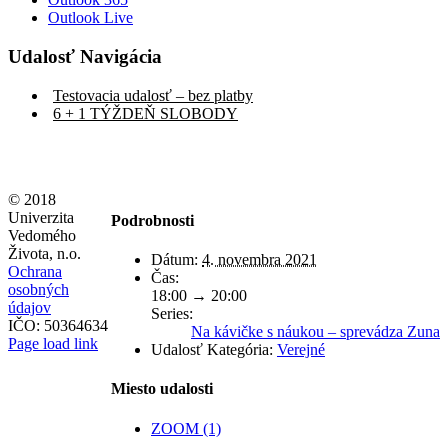
Outlook Live
Udalosť Navigácia
Testovacia udalosť – bez platby
6 + 1 TÝŽDEŇ SLOBODY
© 2018
Univerzita
Podrobnosti
Vedomého
Života, n.o.
Dátum:
4. novembra 2021
Ochrana
Čas:
osobných
18:00 → 20:00
údajov
Series:
IČO: 50364634
Na kávičke s náukou – sprevádza Zuna
Page load link
Udalosť Kategória:
Verejné
Miesto udalosti
ZOOM (1)