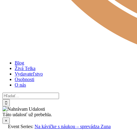
Blog
Živá Telka
Vydavateľstvo
Osobnosti
O nás
Hľadať:
Táto udalosť už prebehla.
×
Event Series:
Na kávičke s náukou – sprevádza Zuna