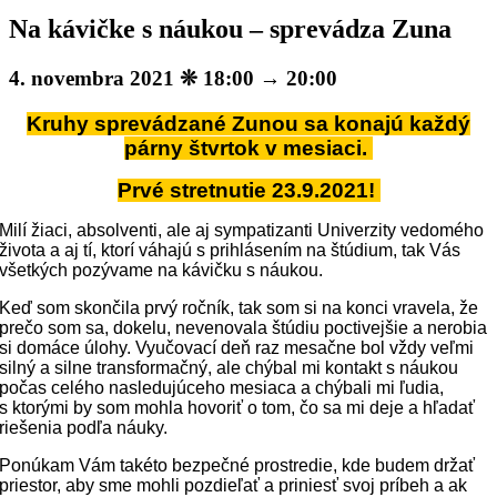
Na kávičke s náukou – sprevádza Zuna
4. novembra 2021 ❊ 18:00
→
20:00
Kruhy sprevádzané Zunou sa konajú každý
párny štvrtok v mesiaci.
Prvé stretnutie 23.9.2021!
Milí žiaci, absolventi, ale aj sympatizanti Univerzity vedomého
života a aj tí, ktorí váhajú s prihlásením na štúdium, tak Vás
všetkých pozývame na kávičku s náukou.
Keď som skončila prvý ročník, tak som si na konci vravela, že
prečo som sa, dokelu, nevenovala štúdiu poctivejšie a nerobia
si domáce úlohy. Vyučovací deň raz mesačne bol vždy veľmi
silný a silne transformačný, ale chýbal mi kontakt s náukou
počas celého nasledujúceho mesiaca a chýbali mi ľudia,
s ktorými by som mohla hovoriť o tom, čo sa mi deje a hľadať
riešenia podľa náuky.
Ponúkam Vám takéto bezpečné prostredie, kde budem držať
priestor, aby sme mohli pozdieľať a priniesť svoj príbeh a ak