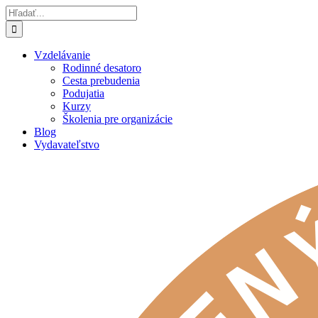
Skip
Hľadať:
to
content
Vzdelávanie
Rodinné desatoro
Cesta prebudenia
Podujatia
Kurzy
Školenia pre organizácie
Blog
Vydavateľstvo