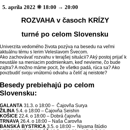
5. apríla 2022 ❊ 18:00
→
20:00
ROZVAHA v časoch KRÍZY
turné po celom Slovensku
Univerzita vedomého života pozýva na besedu na veľmi
aktuálnu tému s lerim Veleslavom Švecom.
Ako zachovávať rozvahu v terajšej situácii? Aký postoj prijať k
neustále sa meniacim podmienkam, keď nevieme, čo bude
zajtra? A možno máme pocit, že všetko padá, rúca sa? Ako
povzbudiť svoju vnútornú odvahu a čeliť aj neistote?
Besedy prebiehajú po celom
Slovensku:
GALANTA
31.3. o 18:00 – Čajovňa Surya
ŽILINA
5.4. o 18:00 – Čajovňa Seishin
KOŠICE
22.4. o 18:00 – Dobrá čajovňa
TRNAVA
26.4. o 18:00 – Naša Čarovňa
BANSKÁ BYSTRICA
3.5. o 18:00 – Niyama štúdio