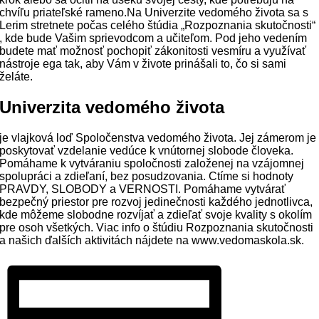
chvíľu priateľské rameno.Na Univerzite vedomého života sa s
Lerim stretnete počas celého štúdia „Rozpoznania skutočnosti“
, kde bude Vašim sprievodcom a učiteľom. Pod jeho vedením
budete mať možnosť pochopiť zákonitosti vesmíru a využívať
nástroje ega tak, aby Vám v živote prinášali to, čo si sami
želáte.
Univerzita vedomého života
je vlajková loď Spoločenstva vedomého života. Jej zámerom je
poskytovať vzdelanie vedúce k vnútornej slobode človeka.
Pomáhame k vytváraniu spoločnosti založenej na vzájomnej
spolupráci a zdieľaní, bez posudzovania. Ctíme si hodnoty
PRAVDY, SLOBODY a VERNOSTI. Pomáhame vytvárať
bezpečný priestor pre rozvoj jedinečnosti každého jednotlivca,
kde môžeme slobodne rozvíjať a zdieľať svoje kvality s okolím
pre osoh všetkých. Viac info o štúdiu Rozpoznania skutočnosti
a našich ďalších aktivitách nájdete na www.vedomaskola.sk.