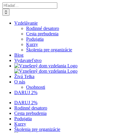
Skip
Hľadať:
to
content
Vzdelávanie
Rodinné desatoro
Cesta prebudenia
Podujatia
Kurzy
Školenia pre organizácie
Blog
Vydavateľstvo
Živá Telka
O nás
Osobnosti
DARUJ 2%
DARUJ 2%
Rodinné desatoro
Cesta prebudenia
Podujatia
Kurzy
Školenia pre organizácie