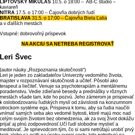
LIPTOVSKÝ MIKULÁŠ
10.5. o 18:00 – AB-C štúdio –
kaviareň
NITRA
17.5. o 17:00 – Čajovňa dobrých ľudí
BRATISLAVA
31.5. o
17:00
– Čajovňa Biela Ľalia
a v ďalších mestách
Vstupné: dobrovoľný príspevok
NA AKCIU SA NETREBA REGISTROVAŤ
Leri Švec
(autor náuky „Rozpoznania skutočnosti“)
Leri je jeden zo zakladateľov Univerzity vedomého života,
majster v rozpoznávaní skutočnosti a učiteľ. Pôsobí ako
terapeut a liečiteľ. Venuje sa psychoterapiám a mentálnemu
poradenstvu. Vedie zdieľané besedy a prednášky v rôznych
mestách všade tam, kde ho pozvú. Jeho zámerom je prispievať
k oslobodzovaniu ľudských myslí od závislosti na konzumnom
otrockom systéme ega. Prispieva k tomu, aby sa ľudia naučili
vnímať samých seba ako vedomé bytosti, ktoré majú moc nad
celým svojim životom bez obmedzenia, ak za svoj život dokážu
prijať aj plnú zodpovednosť.Učí ľudí slobodne myslieť a
meditovať. Je sprievodcom tým, čo si sami netrúfajú urobiť prvý
krok alebo sa ocitli na úseku svojej cesty, kde potrebujú na