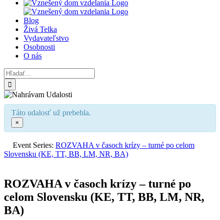
Blog
Živá Telka
Vydavateľstvo
Osobnosti
O nás
Hľadať:
Táto udalosť už prebehla.
×
Event Series:
ROZVAHA v časoch krízy – turné po celom
Slovensku (KE, TT, BB, LM, NR, BA)
ROZVAHA v časoch krízy – turné po
celom Slovensku (KE, TT, BB, LM, NR,
BA)