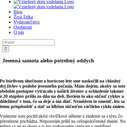
Blog
Živá Telka
Vydavateľstvo
Osobnosti
O nás
Hľadať:
Jesenná samota alebo potrebný oddych
Po búrlivom slnečnom a horúcom lete sme naskočili na chladný
dej živlov v podobe jesenného počasia. Mám dojem, akoby sa toto
obdobie postupne vytrácalo z našich životov a ochladenie takmer
o 20 stupňov prišlo zo dňa na deň. Beriem to ako súčasť cyklov a
dôležitosť v tom, čo sa deje a má diať. Nemôžem to zmeniť, len sa
tomu prispôsobiť a stať sa hlbšou súčasťou väčšieho cyklu zmien.
Vnútorne som pocítil akési chvíľkové stíšenie a zladenie sa s tým, čo
prirodzene prichádza. Nepozerám príliš na celospoločenské dianie. No
mihne sa mi to okom a ja len zodpovedne ostávam v prehĺbení