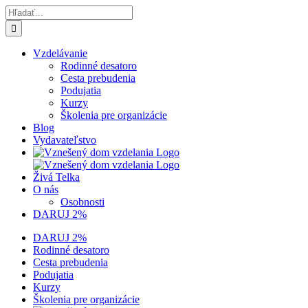
Skip
Hľadať:
to
content
Vzdelávanie
Rodinné desatoro
Cesta prebudenia
Podujatia
Kurzy
Školenia pre organizácie
Blog
Vydavateľstvo
Živá Telka
O nás
Osobnosti
DARUJ 2%
DARUJ 2%
Rodinné desatoro
Cesta prebudenia
Podujatia
Kurzy
Školenia pre organizácie