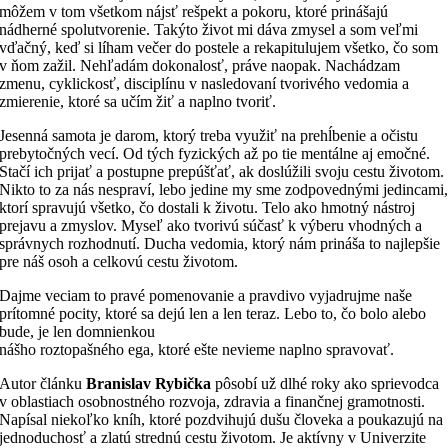
môžem v tom všetkom nájsť rešpekt a pokoru, ktoré prinášajú
nádherné spolutvorenie. Takýto život mi dáva zmysel a som veľmi
vďačný, keď si líham večer do postele a rekapitulujem všetko, čo som
v ňom zažil. Nehľadám dokonalosť, práve naopak. Nachádzam
zmenu, cyklickosť, disciplínu v nasledovaní tvorivého vedomia a
zmierenie, ktoré sa učím žiť a naplno tvoriť.
Jesenná samota je darom, ktorý treba využiť na prehĺbenie a očistu
prebytočných vecí. Od tých fyzických až po tie mentálne aj emočné.
Stačí ich prijať a postupne prepúšťať, ak doslúžili svoju cestu životom.
Nikto to za nás nespraví, lebo jedine my sme zodpovednými jedincami
ktorí spravujú všetko, čo dostali k životu. Telo ako hmotný nástroj
prejavu a zmyslov. Myseľ ako tvorivú súčasť k výberu vhodných a
správnych rozhodnutí. Ducha vedomia, ktorý nám prináša to najlepšie
pre náš osoh a celkovú cestu životom.
Dajme veciam to pravé pomenovanie a pravdivo vyjadrujme naše
prítomné pocity, ktoré sa dejú len a len teraz. Lebo to, čo bolo alebo
bude, je len domnienkou
nášho roztopašného ega, ktoré ešte nevieme naplno spravovať.
Autor článku
Branislav Rybička
pôsobí už dlhé roky ako sprievodca
v oblastiach osobnostného rozvoja, zdravia a finančnej gramotnosti.
Napísal niekoľko kníh, ktoré pozdvihujú dušu človeka a poukazujú na
jednoduchosť a zlatú strednú cestu životom. Je aktívny v Univerzite