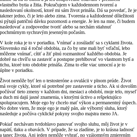
vlastného bytia a žitia. Pokračujem v každodennom tvorení a
nasledovaní okolností, ktoré mi sám život prináša. Dá sa povedať, že je
takmer jedno, či je leto alebo zima. Tvorenia a každodenné dôležitosti
si pýtajú patričnú dávku pozornosti a energie. Je len na mne, či budem
nasledovať a zodpovedne tvoriť alebo sa nechám stiahnuť
pochmúrnym sychravým jesenným počasím.
V kole roka je to v poriadku. Vnímať a zosúladiť sa s cyklami života.
Slovensko má 4 ročné obdobia, za čo by sme mali byť vďační, lebo
môžeme vnímať, cítiť a žiť plnú rozmanitosť každého obdobia. Je
dobré na chvíľu sa zastaviť a postupne prehlbovať vo vlastnom bytí a
tichu, ktoré toto obdobie prináša. Zima to ešte viac umocní a je to
úplne v poriadku.
Život nemôže byť len o testosteróne a ovulácii v plnom prúde. Život
má svoje cykly, ktoré sú potrebné pre zastavenie a ticho. Ak si dovolím
počúvať tieto zmeny v každom dni, mesiaci a období, moje telo, myseľ
a duch mi dajú jasné znamenia, s ktorými úctivo a rešpektujúco
spolupracujem. Moje ego by chcelo mať výkon a permanentný úspech.
No dobre viem, že moje ego je malý pán, ale výborný sluha, ktorý
nasleduje a počúva cyklické pokyny svojho majstra meno JA.
Pokiaľ nechávam tvrdohlavo panovať svojho sluhu, môj život je v
napätí, tlaku a obavách. V prípade, že sa zladíme, je to krásna ladnosť
a tanec života. Ani jeden nemôže vyhrať, no vzájomným zmierením