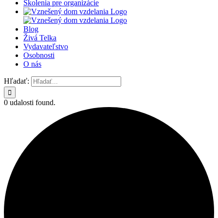
Školenia pre organizácie
Blog
Živá Telka
Vydavateľstvo
Osobnosti
O nás
Hľadať:
0 udalosti found.