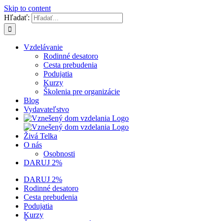
Skip to content
Hľadať:
Vzdelávanie
Rodinné desatoro
Cesta prebudenia
Podujatia
Kurzy
Školenia pre organizácie
Blog
Vydavateľstvo
Živá Telka
O nás
Osobnosti
DARUJ 2%
DARUJ 2%
Rodinné desatoro
Cesta prebudenia
Podujatia
Kurzy