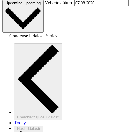
Vyberte dátum.
Upcoming
Upcoming
Condense Udalosti Series
Predchádzajúce
Udalosti
Today
Next
Udalosti