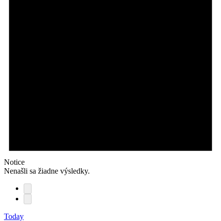
Notice
Nenašli sa žiadne výsledky.
Today