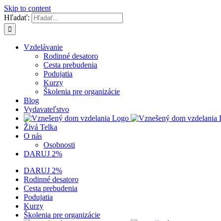
Skip to content
Hľadať:
Vzdelávanie
Rodinné desatoro
Cesta prebudenia
Podujatia
Kurzy
Školenia pre organizácie
Blog
Vydavateľstvo
Živá Telka
O nás
Osobnosti
DARUJ 2%
DARUJ 2%
Rodinné desatoro
Cesta prebudenia
Podujatia
Kurzy
Školenia pre organizácie