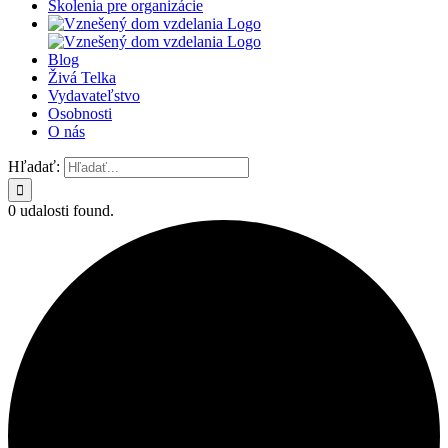
Školenia pre organizácie
Blog
Živá Telka
Vydavateľstvo
Osobnosti
O nás
Hľadať:
0 udalosti found.