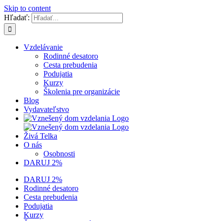
Skip to content
Hľadať:
Vzdelávanie
Rodinné desatoro
Cesta prebudenia
Podujatia
Kurzy
Školenia pre organizácie
Blog
Vydavateľstvo
Živá Telka
O nás
Osobnosti
DARUJ 2%
DARUJ 2%
Rodinné desatoro
Cesta prebudenia
Podujatia
Kurzy