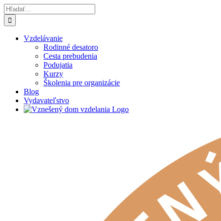
Skip
Hľadať:
to
content
Vzdelávanie
Rodinné desatoro
Cesta prebudenia
Podujatia
Kurzy
Školenia pre organizácie
Blog
Vydavateľstvo