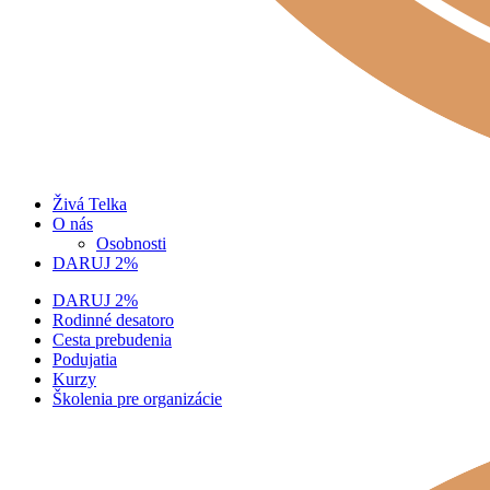
Živá Telka
O nás
Osobnosti
DARUJ 2%
DARUJ 2%
Rodinné desatoro
Cesta prebudenia
Podujatia
Kurzy
Školenia pre organizácie