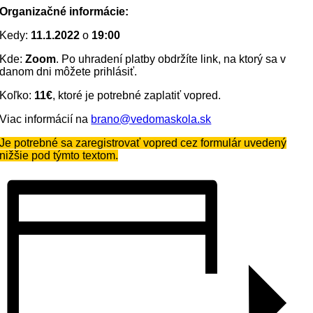
Organizačné informácie:
Kedy:
11.1.2022
o
19:00
Kde:
Zoom
. Po uhradení platby obdržíte link, na ktorý sa v
danom dni môžete prihlásiť.
Koľko:
11€
, ktoré je potrebné zaplatiť vopred.
Viac informácií na
brano@vedomaskola.sk
Je potrebné sa zaregistrovať vopred cez formulár uvedený
nižšie pod týmto textom.