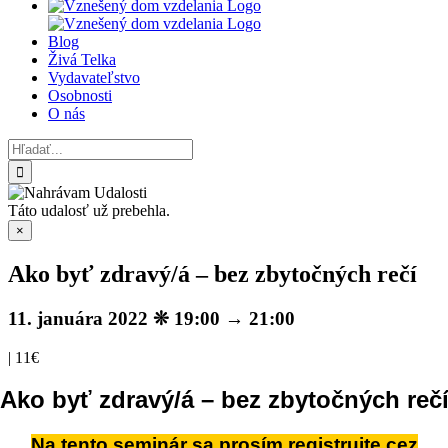
Blog
Živá Telka
Vydavateľstvo
Osobnosti
O nás
Hľadať:
Táto udalosť už prebehla.
×
Ako byť zdravý/á – bez zbytočných rečí
11. januára 2022 ❊ 19:00
→
21:00
|
11€
Ako byť zdravý/á – bez zbytočných reč
Na tento seminár sa prosím registrujte cez