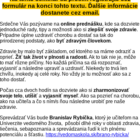
formulár na konci tohto textu. Ďalšie informácie
dostanete cez email.
Srdečne Vás pozývame na
online prednášku
, kde sa dozviete
jednoduché rady, tipy a možnosti ako si
zlepšiť svoje zdravie
.
Prípadne úplne uzdraviť chorobu a dostať sa tak do
prirodzenej podstaty, ako
byť zdravým človekom
.
Zdravie by malo byť základom, od ktorého sa máme odraziť a
oprieť.
Žiť tak život v plnosti a radosti.
Ak to tak nie je, môže
to mať rôzne príčiny. No každá príčina sa dá rozpoznať,
vyjasniť a následne upraviť a uzdraviť. Niekedy to trvá len
chvíľu, inokedy aj celé roky. No vždy je tu možnosť ako sa z
toho dostať.
Počas cca dvoch hodín sa dozviete ako si
zharmonizovať
svoje telo
,
utíšiť
a
vyjasniť myseľ
. Ako sa pozrieť na chorobu
ako na učiteľa a čo s ním/s ňou následne urobiť pre naše
zdravie.
Sprevádzať Vás bude
Branislav Rybička
, ktorý je učiteľom na
Univerzite vedomého života, pôsobí dlhé roky v oblasti zdravia
liečenia, sebapoznania a sprevádzania ľudí k ich plnému
potenciálu a šťastiu.
https://vedomaskola.sk/brano-
rybicka/