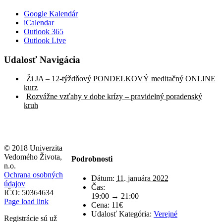
Google Kalendár
iCalendar
Outlook 365
Outlook Live
Udalosť Navigácia
Ži JA – 12-týždňový PONDELKOVÝ meditačný ONLINE
kurz
Rozvážne vzťahy v dobe krízy – pravidelný poradenský
kruh
© 2018 Univerzita
Vedomého Života,
Podrobnosti
n.o.
Ochrana osobných
Dátum:
11. januára 2022
údajov
Čas:
IČO: 50364634
19:00 → 21:00
Page load link
Cena:
11€
Udalosť Kategória:
Verejné
Registrácie sú už