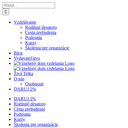
Skip
Hľadať:
to
content
Vzdelávanie
Rodinné desatoro
Cesta prebudenia
Podujatia
Kurzy
Školenia pre organizácie
Blog
Vydavateľstvo
Živá Telka
O nás
Osobnosti
DARUJ 2%
DARUJ 2%
Rodinné desatoro
Cesta prebudenia
Podujatia
Kurzy
Školenia pre organizácie