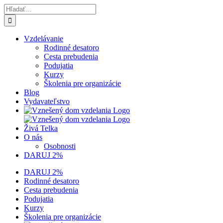
Skip
Hľadať:
to
content
Vzdelávanie
Rodinné desatoro
Cesta prebudenia
Podujatia
Kurzy
Školenia pre organizácie
Blog
Vydavateľstvo
Živá Telka
O nás
Osobnosti
DARUJ 2%
DARUJ 2%
Rodinné desatoro
Cesta prebudenia
Podujatia
Kurzy
Školenia pre organizácie