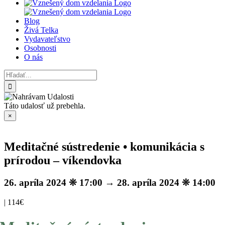
Blog
Živá Telka
Vydavateľstvo
Osobnosti
O nás
Hľadať:
Táto udalosť už prebehla.
×
Meditačné sústredenie • komunikácia s
prírodou – víkendovka
26. apríla 2024 ❊ 17:00
→
28. apríla 2024 ❊ 14:00
|
114€