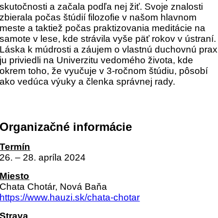
skutočnosti a začala podľa nej žiť. Svoje znalosti
zbierala počas štúdií filozofie v našom hlavnom
meste a taktiež počas praktizovania meditácie na
samote v lese, kde strávila vyše päť rokov v ústraní.
Láska k múdrosti a záujem o vlastnú duchovnú prax
ju priviedli na Univerzitu vedomého života, kde
okrem toho, že vyučuje v 3-ročnom štúdiu, pôsobí
ako vedúca výuky a členka správnej rady.
Organizačné informácie
Termín
26. – 28. apríla 2024
Miesto
Chata Chotár, Nová Baňa
https://www.hauzi.sk/chata-chotar
Strava