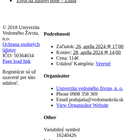
Život na zdravej nohe – Žilina
© 2018 Univerzita
Vedomého Života,
Podrobnosti
n.o.
Ochrana osobných
Začiatok:
26. apríla 2024 ❊ 17:00
údajov
Koniec:
28. apríla 2024 ❊ 14:00
IČO: 50364634
Cena:
114€
Page load link
Udalosť Kategória:
Verejné
Registrácie sú už
Organizátor
uzavreté pre túto
udalosť.
Univerzita vedomého života, n. o.
Phone
0908 358 369
Email
podujatia@vedomaskola.sk
View Organizátor Website
Other
Variabilný symbol
16240426