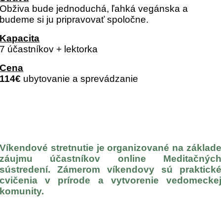
Obživa bude jednoduchá, ľahká vegánska a
budeme si ju pripravovať spoločne.
Kapacita
7 účastníkov + lektorka
Cena
114€
ubytovanie a sprevádzanie
Víkendové stretnutie je organizované na základ
záujmu účastníkov online Meditačnýc
sústredení. Zámerom víkendovy sú praktick
cvičenia v prírode a vytvorenie vedomecke
komunity.