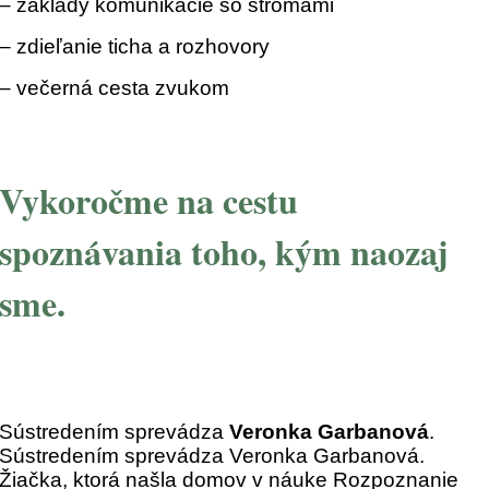
– základy komunikácie so stromami
– zdieľanie ticha a rozhovory
– večerná cesta zvukom
Vykoročme na cestu
spoznávania toho, kým naozaj
sme.
Sústredením sprevádza
Veronka Garbanová
.
Sústredením sprevádza Veronka Garbanová.
Žiačka, ktorá našla domov v náuke Rozpoznanie