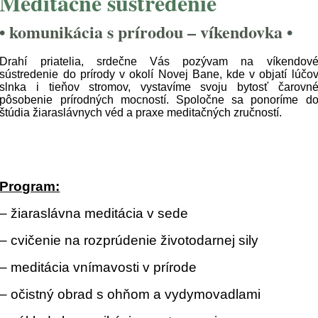
Meditačné sústredenie
• komunikácia s prírodou – víkendovka •
Drahí priatelia, srdečne Vás pozývam na víkendov
sústredenie do prírody v okolí Novej Bane, kde v objatí lúčo
slnka i tieňov stromov, vystavíme svoju bytosť čarovn
pôsobenie prírodných mocností. Spoločne sa ponoríme d
štúdia žiaraslávnych véd a praxe meditačných zručností.
Program:
– žiaraslávna meditácia v sede
– cvičenie na rozprúdenie životodarnej sily
– meditácia vnímavosti v prírode
– očistný obrad s ohňom a vydymovadlami