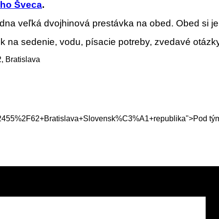
iho Šveca
.
na veľká dvojhinová prestávka na obed. Obed si je v
k na sedenie, vodu, písacie potreby, zvedavé otázky
, Bratislava
55%2F62+Bratislava+Slovensk%C3%A1+republika">Pod tým