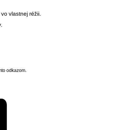
o vlastnej réžii.
.
to odkazom.