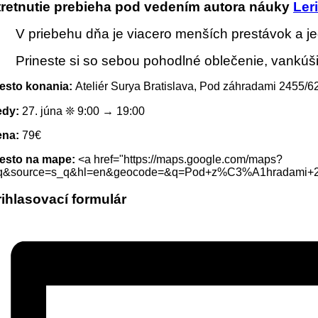
tretnutie prebieha pod vedením autora náuky
Ler
V priebehu dňa je viacero menších prestávok a jed
Prineste si so sebou pohodlné oblečenie, vankúši
esto konania:
Ateliér Surya Bratislava, Pod záhradami 2455/62
edy:
27. júna ❊ 9:00 → 19:00
ena:
79€
esto na mape:
<a href="https://maps.google.com/maps?
q&source=s_q&hl=en&geocode=&q=Pod+z%C3%A1hradami+24
rihlasovací formulár