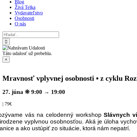
Blog
Živá Telka
Vydavateľstvo
Osobnosti
O nás
Hľadať:
Táto udalosť už prebehla.
×
Mravnosť vplyvnej osobnosti • z cyklu Roz
27. júna ❊ 9:00
→
19:00
|
79€
ozývame vás na celodenný workshop
Slávnych v
rirodzene vyplvnou osobnosťou. Aká je úloha vycho
anice a ako ustúpiť zo situácie, ktorá nám nepatrí.