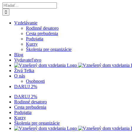
Skip
Hľadať:
to
content
Vzdelávanie
Rodinné desatoro
Cesta prebudenia
Podujatia
Kurzy
Školenia pre organizácie
Blog
Vydavateľstvo
Živá Telka
O nás
Osobnosti
DARUJ 2%
DARUJ 2%
Rodinné desatoro
Cesta prebudenia
Podujatia
Kurzy
Školenia pre organizácie