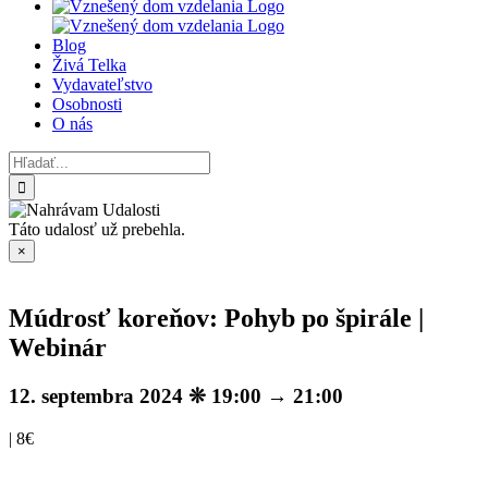
Blog
Živá Telka
Vydavateľstvo
Osobnosti
O nás
Hľadať:
Táto udalosť už prebehla.
×
Múdrosť koreňov: Pohyb po špirále |
Webinár
12. septembra 2024 ❊ 19:00
→
21:00
|
8€