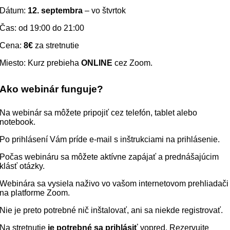
Dátum:
12. septembra
– vo štvrtok
Čas: od 19:00 do 21:00
Cena:
8€
za stretnutie
Miesto: Kurz prebieha
ONLINE
cez Zoom.
Ako webinár funguje?
Na webinár sa môžete pripojiť cez telefón, tablet alebo
notebook.
Po prihlásení Vám príde e-mail s inštrukciami na prihlásenie.
Počas webináru sa môžete aktívne zapájať a prednášajúcim
klásť otázky.
Webinára sa vysiela naživo vo vašom internetovom prehliadači
na platforme Zoom.
Nie je preto potrebné nič inštalovať, ani sa niekde registrovať.
Na stretnutie
je potrebné sa prihlásiť
vopred. Rezervujte