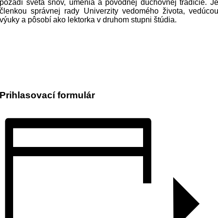
pozadí sveta snov, umenia a pôvodnej duchovnej tradície. J
členkou správnej rady Univerzity vedomého života, vedúco
výuky a pôsobí ako lektorka v druhom stupni štúdia.
Prihlasovací formulár