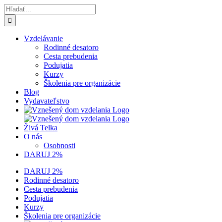
Skip
Hľadať:
to
content
Vzdelávanie
Rodinné desatoro
Cesta prebudenia
Podujatia
Kurzy
Školenia pre organizácie
Blog
Vydavateľstvo
Živá Telka
O nás
Osobnosti
DARUJ 2%
DARUJ 2%
Rodinné desatoro
Cesta prebudenia
Podujatia
Kurzy
Školenia pre organizácie