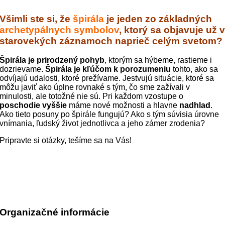
Všimli ste si, že
špirála
je jeden zo základných
archetypálnych symbolov
, ktorý sa objavuje už 
starovekých záznamoch naprieč celým svetom?
Špirála je prirodzený pohyb
, ktorým sa hýbeme, rastieme i
dozrievame.
Špirála je kľúčom k porozumeniu
tohto, ako sa
odvíjajú udalosti, ktoré prežívame. Jestvujú situácie, ktoré sa
môžu javiť ako úplne rovnaké s tým, čo sme zažívali v
minulosti, ale totožné nie sú. Pri každom vzostupe o
poschodie vyššie
máme nové možnosti a hlavne
nadhlad
.
Ako tieto posuny po špirále fungujú? Ako s tým súvisia úrovne
vnímania, ľudský život jednotlivca a jeho zámer zrodenia?
Pripravte si otázky, tešíme sa na Vás!
Organizačné informácie