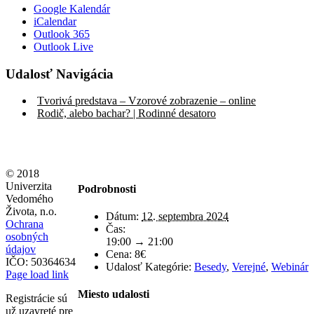
Google Kalendár
iCalendar
Outlook 365
Outlook Live
Udalosť Navigácia
Tvorivá predstava – Vzorové zobrazenie – online
Rodič, alebo bachar? | Rodinné desatoro
© 2018
Univerzita
Podrobnosti
Vedomého
Života, n.o.
Dátum:
12. septembra 2024
Ochrana
Čas:
osobných
19:00 → 21:00
údajov
Cena:
8€
IČO: 50364634
Udalosť Kategórie:
Besedy
,
Verejné
,
Webinár
Page load link
Miesto udalosti
Registrácie sú
už uzavreté pre