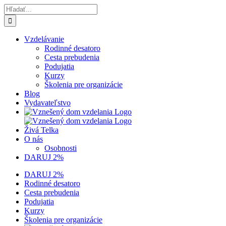
Skip
Hľadať:
to
content
Vzdelávanie
Rodinné desatoro
Cesta prebudenia
Podujatia
Kurzy
Školenia pre organizácie
Blog
Vydavateľstvo
Živá Telka
O nás
Osobnosti
DARUJ 2%
DARUJ 2%
Rodinné desatoro
Cesta prebudenia
Podujatia
Kurzy
Školenia pre organizácie