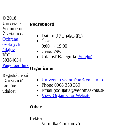
© 2018
Univerzita
Podrobnosti
Vedomého
Života, n.o.
Dátum:
17. mája 2025
Ochrana
Čas:
osobných
9:00 → 19:00
údajov
Cena:
79€
IČO:
Udalosť Kategória:
Verejné
50364634
Page load link
Organizátor
Registrácie sú
Univerzita vedomého života, n. o.
už uzavreté
Phone
0908 358 369
pre túto
Email
podujatia@vedomaskola.sk
udalosť.
View Organizátor Website
Other
Lektor
Veronika Garbanová