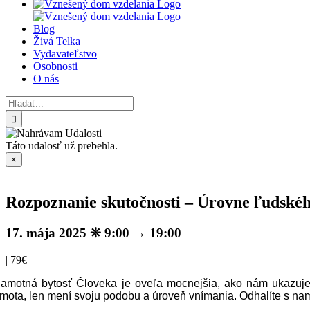
Blog
Živá Telka
Vydavateľstvo
Osobnosti
O nás
Hľadať:
Táto udalosť už prebehla.
×
Rozpoznanie skutočnosti – Úrovne ľudskéh
17. mája 2025 ❊ 9:00
→
19:00
|
79€
amotná bytosť Človeka je oveľa mocnejšia, ako nám ukazuje 
mota, len mení svoju podobu a úroveň vnímania. Odhalíte s nam