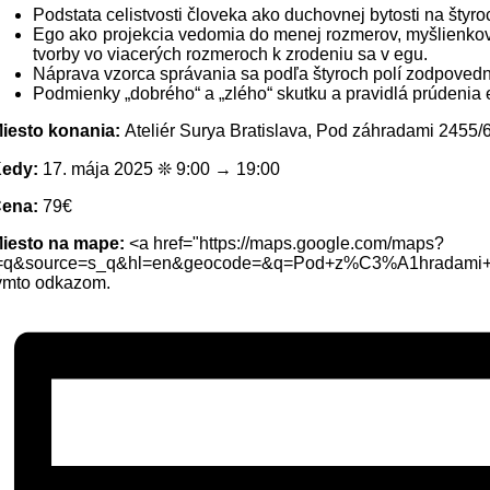
Podstata celistvosti človeka ako duchovnej bytosti na štyro
Ego ako projekcia vedomia do menej rozmerov, myšlienková 
tvorby vo viacerých rozmeroch k zrodeniu sa v egu.
Náprava vzorca správania sa podľa štyroch polí zodpovedn
Podmienky „dobrého“ a „zlého“ skutku a pravidlá prúdenia e
iesto konania:
Ateliér Surya Bratislava, Pod záhradami 2455/6
Kedy:
17. mája 2025 ❊ 9:00 → 19:00
Cena:
79€
iesto na mape:
<a href="https://maps.google.com/maps?
=q&source=s_q&hl=en&geocode=&q=Pod+z%C3%A1hradami+
ýmto odkazom.