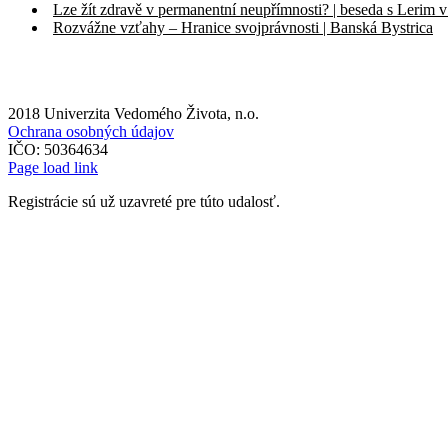
Lze žít zdravě v permanentní neupřímnosti? | beseda s Lerim v
Rozvážne vzťahy – Hranice svojprávnosti | Banská Bystrica
2018 Univerzita Vedomého Života, n.o.
Ochrana osobných údajov
IČO: 50364634
Page load link
Registrácie sú už uzavreté pre túto udalosť.