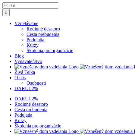
Skip
Hľadať:
to
content
Vzdelávanie
Rodinné desatoro
Cesta prebudenia
Podujatia
Kurzy
Školenia pre organizácie
Blog
Vydavateľstvo
Živá Telka
O nás
Osobnosti
DARUJ 2%
DARUJ 2%
Rodinné desatoro
Cesta prebudenia
Podujatia
Kurzy
Školenia pre organizácie