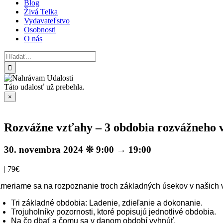
Blog
Živá Telka
Vydavateľstvo
Osobnosti
O nás
Hľadať:
Táto udalosť už prebehla.
×
Rozvážne vzťahy – 3 obdobia rozvážneho v
30. novembra 2024 ❊ 9:00
→
19:00
|
79€
meriame sa na rozpoznanie troch základných úsekov v našich
Tri základné obdobia: Ladenie, zdieľanie a dokonanie.
Trojuholníky pozornosti, ktoré popisujú jednotlivé obdobia.
Na čo dbať a čomu sa v danom období vyhnúť.