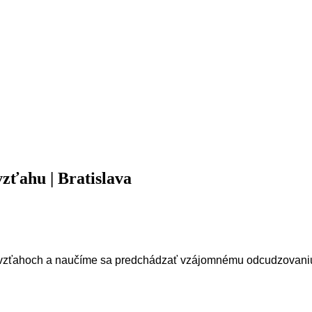
zťahu | Bratislava
 vzťahoch a naučíme sa predchádzať vzájomnému odcudzovani