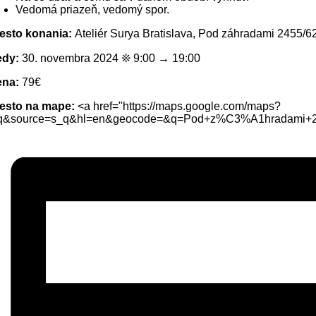
Vedomá priazeň, vedomý spor.
esto konania:
Ateliér Surya Bratislava, Pod záhradami 2455/62
edy:
30. novembra 2024 ❊ 9:00 → 19:00
ena:
79€
esto na mape:
<a href="https://maps.google.com/maps?
q&source=s_q&hl=en&geocode=&q=Pod+z%C3%A1hradami+24