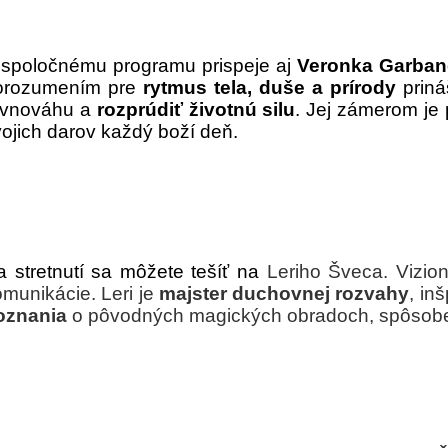
 spoločnému programu prispeje aj
Veronka Garban
orozumením pre
rytmus tela, duše a prírody
prin
ovnováhu a
rozprúdiť životnú silu
.
Jej zámerom je 
ojich darov každý boží deň.
 stretnutí sa môžete tešíť na
Leriho Šveca. Vizion
munikácie. Leri je
majster duchovnej rozvahy
, in
oznania
o pôvodných magických obradoch, spôsobe 