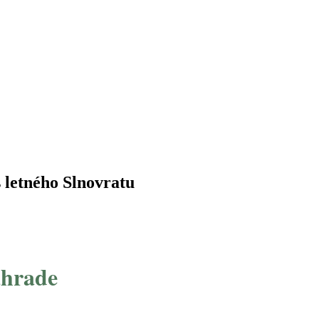
s letného Slnovratu
áhrade