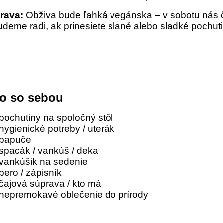
trava:
Obživa bude ľahká vegánska – v sobotu nás č
deme radi, ak prinesiete slané alebo sladké pochuti
o so sebou
pochutiny na spoločný stôl
hygienické potreby / uterák
 papuče
spacák / vankúš / deka
 vankúšik na sedenie
pero / zápisník
čajová súprava / kto má
 nepremokavé oblečenie do prírody