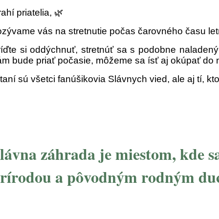
ahí priatelia, 🌿
ozývame vás na stretnutie počas čarovného času let
íďte si oddýchnuť, stretnúť sa s podobne naladeným
m bude priať počasie, môžeme sa ísť aj okúpať do 
taní sú všetci fanúšikovia Slávnych vied, ale aj tí, k
lávna záhrada je miestom, kde sa
rírodou a pôvodným rodným d