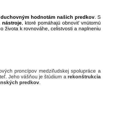
 duchovným hodnotám našich predkov
. S
a
nástroje
, ktoré pomáhajú obnoviť vnútornú
života k rovnováhe, celistvosti a naplneniu
 nových proncípov medziľudskej spolupráce a
vateľ. Jeho vášňou je štúdium a
rekonštrukcia
anských predkov
.