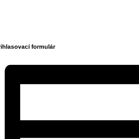
rihlasovací formulár