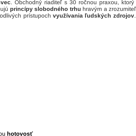
Švec
. Obchodný riaditeľ s 30 ročnou praxou, ktor
žujú
princípy slobodného trhu
hravým a zrozumite
vodlivých prístupoch
využívania ľudských zdrojov
bou
hotovosť