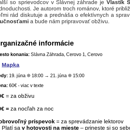
alší so sprievodcov v Slávnej záhrade je
Vlastík 
dnoduchosti. Je autorom troch románov, ktoré pribli
eľmi rád diskutuje a prednáša o efektívnych a spra
ručnosťami
a bude nám pripravovať obživu.
rganizačné informácie
esto konania:
Slávna Záhrada, Cerovo 1, Cerovo
→
Mapka
edy:
19. júna ❊ 18:00 → 21. júna ❊ 15:00
ena:
60€ - viac v texte
0€
= za obživu
0€
=
za nocľah za noc
obrovoľný príspevok
= za sprevádzanie lektorov
 Platí sa
v hotovosti na mieste
– prineste si so se