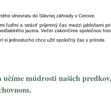
ného slnovratu do Slávnej záhrady v Cerove.
i ľuďmi a stráviť príjemný čas medzi jabloňami pri 
neďalekého jazera. Večer zakončíme spoločnou hosti
torí si jednoducho chcú užiť spoločný čas v prírode.
 učíme múdrosti našich predkov, 
uchovnom.