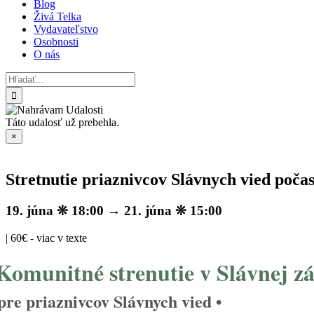
Blog
Živá Telka
Vydavateľstvo
Osobnosti
O nás
Hľadať:
Táto udalosť už prebehla.
×
Stretnutie priaznivcov Slávnych vied poča
19. júna ❊ 18:00
→
21. júna ❊ 15:00
|
60€ - viac v texte
omunitné strenutie v Slávnej z
 pre priaznivcov Slávnych vied •