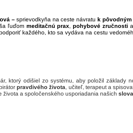
ová –
sprievodkyňa na ceste návratu
k pôvodným
áša ľuďom
meditačnú prax
,
pohybové zručnosti
podporiť každého, kto sa vydáva na cestu vedomého 
ár, ktorý odišiel zo systému, aby položil základy
špirátor
pravdivého života
, učiteľ, terapeut a spiso
života a spoločenského usporiadania našich
slov