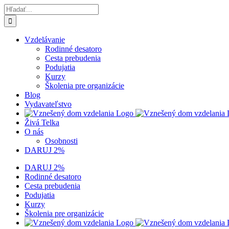
Skip
Hľadať:
to
content
Vzdelávanie
Rodinné desatoro
Cesta prebudenia
Podujatia
Kurzy
Školenia pre organizácie
Blog
Vydavateľstvo
Živá Telka
O nás
Osobnosti
DARUJ 2%
DARUJ 2%
Rodinné desatoro
Cesta prebudenia
Podujatia
Kurzy
Školenia pre organizácie