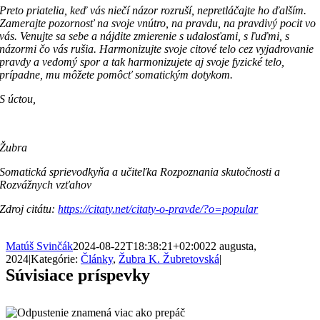
Preto priatelia, keď vás niečí názor rozruší, nepretláčajte ho ďalším.
Zamerajte pozornosť na svoje vnútro, na pravdu, na pravdivý pocit vo
vás. Venujte sa sebe a nájdite zmierenie s udalosťami, s ľuďmi, s
názormi čo vás rušia. Harmonizujte svoje citové telo cez vyjadrovanie
pravdy a vedomý spor a tak harmonizujete aj svoje fyzické telo,
prípadne, mu môžete pomôcť somatickým dotykom.
S úctou,
Žubra
Somatická sprievodkyňa a učiteľka Rozpoznania skutočnosti a
Rozvážnych vzťahov
Zdroj citátu:
https://citaty.net/citaty-o-pravde/?o=popular
Matúš Svinčák
2024-08-22T18:38:21+02:00
22 augusta,
2024
|
Kategórie:
Články
,
Žubra K. Žubretovská
|
Súvisiace príspevky