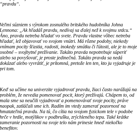
“pravdu“.
Veľmi súzniem s výrokom zosnulého britského hudobníka Johna
Lennona: „Ak hľadáš pravdu, nedívaj sa ďalej než k svojmu srdcu.“
Áno, pravdu netreba hľadať vo svete. Pravdu vlastne vôbec netreba
hľadať, lež objavovať vo svojom vnútri. Má rôzne podoby, niekedy
vnímam pocity šťastia, radosti, inokedy smútku či ľútosti, ale je to moj
osobné – svojbytné prežívanie. Takáto pravda nepotrebuje súperiť
alebo sa povyšovať, je proste jedinečná. Takáto pravda sa nedá
dokázať alebo vyvrátiť, je prítomná, pretože len ten, kto ju vyjadruje je
pri tom.
Keď sa učíme na univerzite vyjadrovať pravdu, žiaci často narážajú na
problém, že nevedia pomenovať pocit, ktorý prežívajú. Chápem to, od
mala sme sa neučili vyjadrovať a pomenovávať svoje pocity, práve
naopak, zatláčali sme ich. Radím im vtedy zamerať pozornosť na
hmatateľnú pravdu. Na tú, čo cítia na svojom fyzickom tele v podobe
hrče v hrdle, motýlikov v podbrušku, zrýchleného tepu. Také krátke
zameranie pozornosti na svoje telo nám prinesie hneď niekoľko
benefitov.