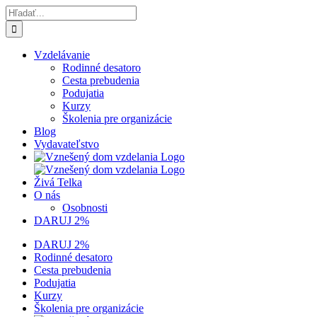
Skip
Hľadať:
to
content
Vzdelávanie
Rodinné desatoro
Cesta prebudenia
Podujatia
Kurzy
Školenia pre organizácie
Blog
Vydavateľstvo
Živá Telka
O nás
Osobnosti
DARUJ 2%
DARUJ 2%
Rodinné desatoro
Cesta prebudenia
Podujatia
Kurzy
Školenia pre organizácie