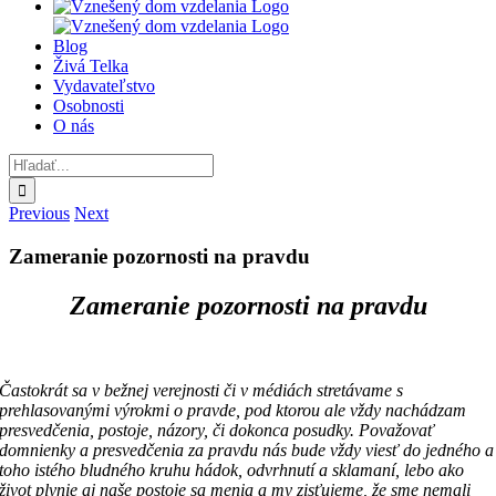
Blog
Živá Telka
Vydavateľstvo
Osobnosti
O nás
Hľadať:
Previous
Next
Zameranie pozornosti na pravdu
Zameranie pozornosti na pravdu
Častokrát sa v bežnej verejnosti či v médiách stretávame s
prehlasovanými výrokmi o pravde, pod ktorou ale vždy nachádzam
presvedčenia, postoje, názory, či dokonca posudky. Považovať
domnienky a presvedčenia za pravdu nás bude vždy viesť do jedného a
toho istého bludného kruhu hádok, odvrhnutí a sklamaní, lebo ako
život plynie aj naše postoje sa menia a my zisťujeme, že sme nemali