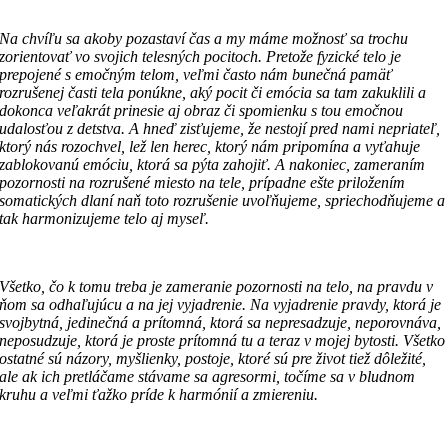
Na chvíľu sa akoby pozastaví čas a my máme možnosť sa trochu
zorientovať vo svojich telesných pocitoch. Pretože fyzické telo je
prepojené s emočným telom, veľmi často nám bunečná pamäť
rozrušenej časti tela ponúkne, aký pocit či emócia sa tam zakuklili a
dokonca veľakrát prinesie aj obraz či spomienku s tou emočnou
udalosťou z detstva. A hneď zisťujeme, že nestojí pred nami nepriateľ,
ktorý nás rozochvel, lež len herec, ktorý nám pripomína a vyťahuje
zablokovanú emóciu, ktorá sa pýta zahojiť. A nakoniec, zameraním
pozornosti na rozrušené miesto na tele, prípadne ešte priložením
somatických dlaní naň toto rozrušenie uvoľňujeme, spriechodňujeme a
tak harmonizujeme telo aj myseľ.
Všetko, čo k tomu treba je zameranie pozornosti na telo, na pravdu v
ňom sa odhaľujúcu a na jej vyjadrenie. Na vyjadrenie pravdy, ktorá je
svojbytná, jedinečná a prítomná, ktorá sa nepresadzuje, neporovnáva,
neposudzuje, ktorá je proste prítomná tu a teraz v mojej bytosti. Všetko
ostatné sú názory, myšlienky, postoje, ktoré sú pre život tiež dôležité,
ale ak ich pretláčame stávame sa agresormi, točíme sa v bludnom
kruhu a veľmi ťažko príde k harmónií a zmiereniu.