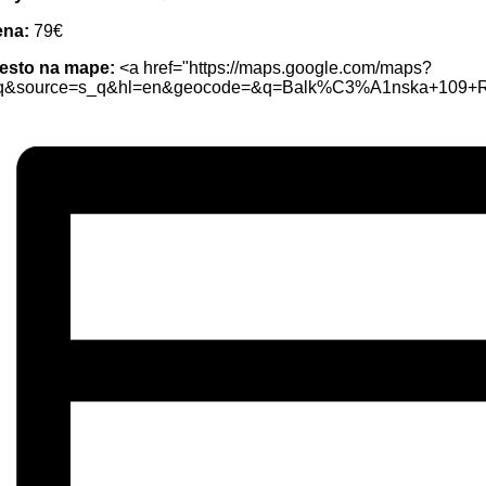
ena:
79€
esto na mape:
<a href="https://maps.google.com/maps?
q&source=s_q&hl=en&geocode=&q=Balk%C3%A1nska+109+Ru