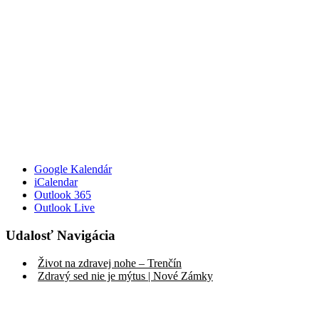
Google Kalendár
iCalendar
Outlook 365
Outlook Live
Udalosť Navigácia
Život na zdravej nohe – Trenčín
Zdravý sed nie je mýtus | Nové Zámky