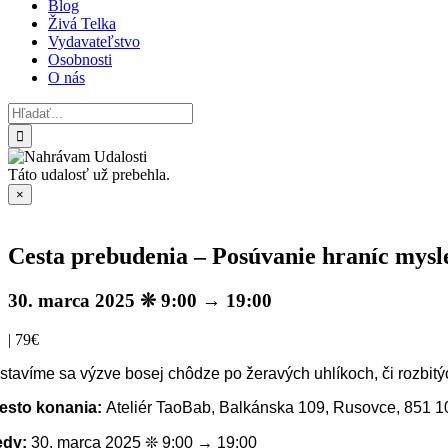
Blog
Živá Telka
Vydavateľstvo
Osobnosti
O nás
Hľadať:
Táto udalosť už prebehla.
×
Cesta prebudenia – Posúvanie hraníc mysle
30. marca 2025 ❊ 9:00
→
19:00
|
79€
stavíme sa výzve bosej chôdze po žeravých uhlíkoch, či rozbitý
esto konania:
Ateliér TaoBab, Balkánska 109, Rusovce, 851 1
edy:
30. marca 2025 ❊ 9:00 → 19:00