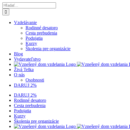
Skip
Hľadať:
to
content
Vzdelávanie
Rodinné desatoro
Cesta prebudenia
Podujatia
Kurzy
Školenia pre organizácie
Blog
Vydavateľstvo
Živá Telka
O nás
Osobnosti
DARUJ 2%
DARUJ 2%
Rodinné desatoro
Cesta prebudenia
Podujatia
Kurzy
Školenia pre organizácie