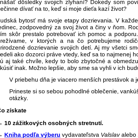
nášať dôsledky svojich zlyhaní? Dokedy som pov
ečinne dívať na to, keď si moje dieťa kazí život?
udská bytosť má svoje etapy dozrievania. V každe
edinec, zodpovedný za svoj život a činy v ňom. Rod
ím skôr prestalo potrebovať ich pomoc a podpor
prežívame, v ktorých a na čo potrebujeme rodi
rirodzené dozrievanie svojich detí. Aj my všetci 
edeli ako dozorci práve vtedy, keď sa to najmenej 
ú aj také chvíle, kedy to bolo zbytočné a obmedzu
kúsiť inak. Možno lepšie, aby sme sa vyhli v ich 
V priebehu dňa je viacero menších prestávok a 
Prineste si so sebou pohodlné oblečenie, vankúš
otázky.
o získate
→
10 zážitkových osobných stretnutí.
→
Kniha podľa výberu
vydavateľstva
Valslav
alebo