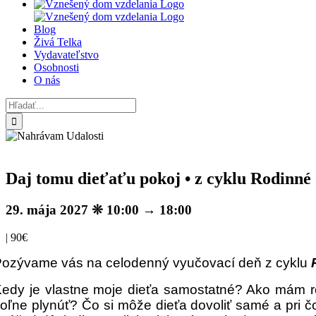
Blog
Živá Telka
Vydavateľstvo
Osobnosti
O nás
Hľadať:
Daj tomu dieťaťu pokoj • z cyklu Rodinné 
29. mája 2027 ❊ 10:00
→
18:00
|
90€
ozývame vás na celodenný vyučovací deň z cyklu
edy je vlastne moje dieťa samostatné? Ako mám
oľne plynúť? Čo si môže dieťa dovoliť samé a pri