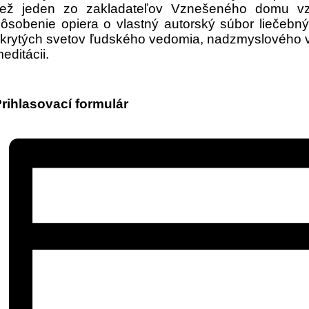
tiež jeden zo zakladateľov Vznešeného domu vz
ôsobenie opiera o vlastný autorský súbor liečeb
krytých svetov ľudského vedomia, nadzmyslového v
editácii.
rihlasovací formulár