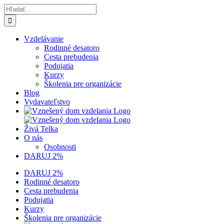
Skip
Hľadať:
to
content
Vzdelávanie
Rodinné desatoro
Cesta prebudenia
Podujatia
Kurzy
Školenia pre organizácie
Blog
Vydavateľstvo
Živá Telka
O nás
Osobnosti
DARUJ 2%
DARUJ 2%
Rodinné desatoro
Cesta prebudenia
Podujatia
Kurzy
Školenia pre organizácie