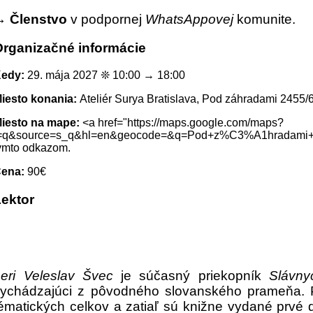
→
Členstvo
v podpornej
WhatsAppovej
komunite.
Organizačné informácie
Kedy:
29. mája 2027 ❊ 10:00 → 18:00
iesto konania:
Ateliér Surya Bratislava, Pod záhradami 2455/6
iesto na mape:
<a href="https://maps.google.com/maps?
=q&source=s_q&hl=en&geocode=&q=Pod+z%C3%A1hradami+
ýmto odkazom.
Cena:
90€
Lektor
eri Veleslav Švec
je súčasný priekopník
Slávny
ychádzajúci z pôvodného slovanského prameňa. 
ématických celkov a zatiaľ sú knižne vydané prvé