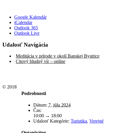
Google Kalendár
iCalendar
Outlook 365
Outlook Live
Udalosť Navigácia
Meditácia v prírode v okolí Banskej Bystrice
Citový bludný vír – online
© 2018
Podrobnosti
Dátum:
7. júla 2024
Čas:
10:00 → 18:00
Udalosť Kategórie:
Turistika
,
Verejné
Organizátor