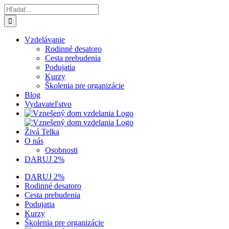
Skip
Hľadať:
to
content
Vzdelávanie
Rodinné desatoro
Cesta prebudenia
Podujatia
Kurzy
Školenia pre organizácie
Blog
Vydavateľstvo
Živá Telka
O nás
Osobnosti
DARUJ 2%
DARUJ 2%
Rodinné desatoro
Cesta prebudenia
Podujatia
Kurzy
Školenia pre organizácie