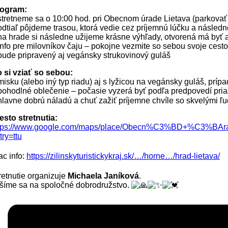
ogram:
stretneme sa o 10:00 hod. pri Obecnom úrade Lietava (parkovať 
odtiaľ pôjdeme trasou, ktorá vedie cez príjemnú lúčku a následne
na hrade si následne užijeme krásne výhľady, otvorená má byť aj
info pre milovníkov čaju – pokojne vezmite so sebou svoje cesto
bude pripravený aj vegánsky strukovinový guláš
 si vziať so sebou:
misku (alebo iný typ riadu) aj s lyžicou na vegánsky guláš, príp
pohodlné oblečenie – počasie vyzerá byť podľa predpovedí pria
hlavne dobrú náladú a chuť zažiť príjemne chvíle so skvelými ľ
esto stretnutia:
tps://www.google.com/maps/place/Obecn%C3%BD+%C3%BArad
try=ttu
ac info:
https://zilinskyturistickykraj.sk/…/horne…/hrad-lietava/
retnutie organizuje
Michaela Janíková
.
šíme sa na spoločné dobrodružstvo.