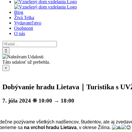
Blog
Živá Telka
Vydavateľstvo
Osobnosti
O nás
Hľadať:
Táto udalosť už prebehla.
×
Dobývanie hradu Lietava｜Turistika s UV
7. júla 2024 ❊ 10:00
→
18:00
dečne pozývame všetkých nadšencov, študentov, ale aj zvedav
berieme sa
na vrchol hradu Lietava
, v okrese Žilina.