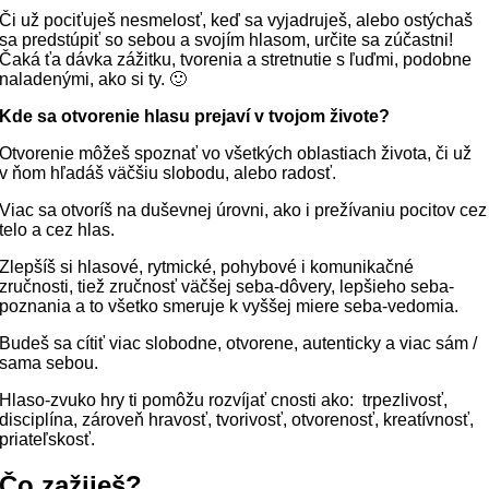
Či už pociťuješ nesmelosť, keď sa vyjadruješ, alebo ostýchaš
sa predstúpiť so sebou a svojím hlasom, určite sa zúčastni!
Čaká ťa dávka zážitku, tvorenia a stretnutie s ľuďmi, podobne
naladenými, ako si ty. 🙂
Kde sa otvorenie hlasu prejaví v tvojom živote?
Otvorenie môžeš spoznať vo všetkých oblastiach života, či už
v ňom hľadáš väčšiu slobodu, alebo radosť.
Viac sa otvoríš na duševnej úrovni, ako i prežívaniu pocitov cez
telo a cez hlas.
Zlepšíš si hlasové, rytmické, pohybové i komunikačné
zručnosti, tiež zručnosť väčšej seba-dôvery, lepšieho seba-
poznania a to všetko smeruje k vyššej miere seba-vedomia.
Budeš sa cítiť viac slobodne, otvorene, autenticky a viac sám /
sama sebou.
Hlaso-zvuko hry ti pomôžu rozvíjať cnosti ako: trpezlivosť,
disciplína, zároveň hravosť, tvorivosť, otvorenosť, kreatívnosť,
priateľskosť.
Čo zažiješ?