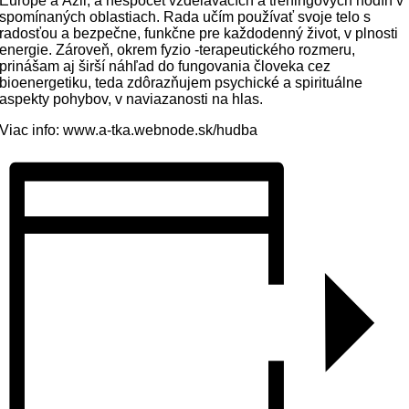
Európe a Ázii, a nespočet vzdelávacích a tréningových hodín v
spomínaných oblastiach. Rada učím používať svoje telo s
radosťou a bezpečne, funkčne pre každodenný život, v plnosti
energie. Zároveň, okrem fyzio -terapeutického rozmeru,
prinášam aj širší náhľad do fungovania človeka cez
bioenergetiku, teda zdôrazňujem psychické a spirituálne
aspekty pohybov, v naviazanosti na hlas.
Viac info: www.a-tka.webnode.sk/hudba