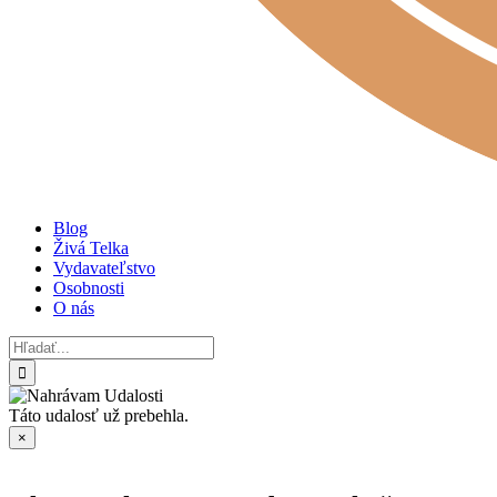
Blog
Živá Telka
Vydavateľstvo
Osobnosti
O nás
Hľadať:
Táto udalosť už prebehla.
×