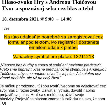
Hlaso-zvuko Hry s Andreou Tkáčovou
Tvor a spoznávaj seba cez hlas a telo!
18. decembra 2021 ❊ 9:00
→
14:00
|
39€
Na túto udalosť je potrebné sa zaregistrovať cez
formulár pod textom. Po registrácii dostanete
emailom údaje k platbe.
Variabilný symbol pre platbu: 13211218
„Vianoce bez hudby a spevu si snáď ani nevieme predstaviť.
Preto sme pripravili krásne predvianočné stretnutie s Andrejkou
Tkáčovou, aby sme naplno otvorili svoj hlas. A to nielen cez
zimné obdobie, ale už na celý život.“
Je našou prirodzenou túžbou tvoriť / vedome sa vyjadrovať cez
svoj hlas či rôzne zvuky. Užívať si rytmus, dovoliť naplno
prejaviť svoj hlas. Hrať sa s melódiou, oživiť svoje
hlasivky. Prejaviť sa hlasom znamená totiž dať najavo, že som
TU!