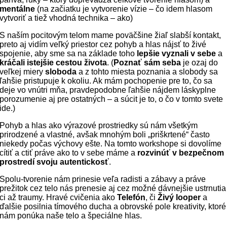
mentálne
(na začiatku je vytvorenie vízie – čo idem hlasom
vytvoriť a tiež vhodná technika – ako)
S naším pocitovým telom mame poväčšine žiaľ slabší kontakt,
preto aj vidím veľký priestor cez pohyb a hlas nájsť to živé
spojenie, aby sme sa na základe toho
lepšie vyznali v sebe
a
kráčali istejšie cestou života
. (
Poznať sám seba
je ozaj do
veľkej miery
sloboda
a z tohto miesta poznania a slobody sa
ľahšie pristupuje k okoliu. Ak mám pochopenie pre to, čo sa
deje vo vnútri mňa, pravdepodobne ľahšie nájdem láskyplne
porozumenie aj pre ostatných – a súcit je to, o čo v tomto svete
ide.)
Pohyb a hlas ako výrazové prostriedky sú nám všetkým
prirodzené a vlastné, avšak mnohým boli „priškrtené“ často
niekedy počas výchovy ešte. Na tomto workshope si dovolíme
cítiť a ctiť práve ako to v sebe máme a
rozvinúť v bezpečnom
prostredí svoju autentickosť
.
Spolu-tvorenie nám prinesie veľa radisti a zábavy a práve
prežitok cez telo nás prenesie aj cez možné dávnejšie ustrnutia
ci až traumy. Hravé cvičenia ako
Telefón
, či
Živý looper
a
ďalšie posilnia tímového ducha a obrovské pole kreativity, ktoré
nám ponúka naše telo a špeciálne hlas.