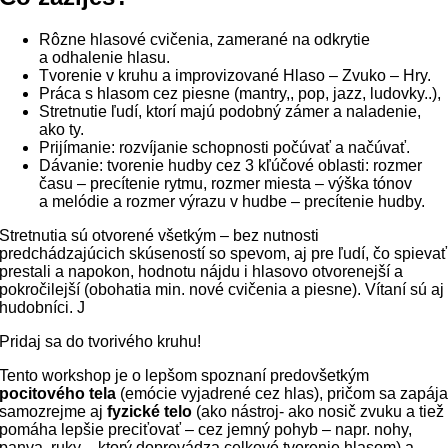
Rôzne hlasové cvičenia, zamerané na odkrytie
a odhalenie hlasu.
Tvorenie v kruhu a improvizované Hlaso – Zvuko – Hry.
Práca s hlasom cez piesne (mantry,, pop, jazz, ludovky..),
Stretnutie ľudí, ktorí majú podobný zámer a naladenie,
ako ty.
Prijímanie: rozvíjanie schopnosti počúvať a načúvať.
Dávanie: tvorenie hudby cez 3 kľúčové oblasti: rozmer
času – precítenie rytmu, rozmer miesta – výška tónov
a melódie a rozmer výrazu v hudbe – precítenie hudby.
Stretnutia sú otvorené všetkým – bez nutnosti
predchádzajúcich skúseností so spevom, aj pre ľudí, čo spievať
prestali a napokon, hodnotu nájdu i hlasovo otvorenejší a
pokročilejší (obohatia min. nové cvičenia a piesne). Vítaní sú aj
hudobníci. J
Pridaj sa do tvorivého kruhu!
Tento workshop je o lepšom spoznaní predovšetkým
pocitového tela
(emócie vyjadrené cez hlas), pričom sa zapáj
samozrejme aj
fyzické telo
(ako nástroj- ako nosič zvuku a tiež
pomáha lepšie preciťovať – cez jemný pohyb – napr. nohy,
panva, ruky – ktorý doprevádza celkové tvorenie hlasom) a