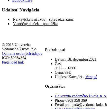
Outlook Live
Udalosť Navigácia
Na kávičke s náukou – sprevádza Zuna
Vianočný darček – poukážka
© 2018 Univerzita
Vedomého Života, n.o.
Podrobnosti
Ochrana osobných údajov
IČO: 50364634
Dátum:
18. decembra 2021
Page load link
Čas:
9:00 → 14:00
Cena:
39€
Udalosť Kategória:
Verejné
Organizátor
Univerzita vedomého života, n. o.
Phone
0908 358 369
Email
podujatia@vedomaskola.sk