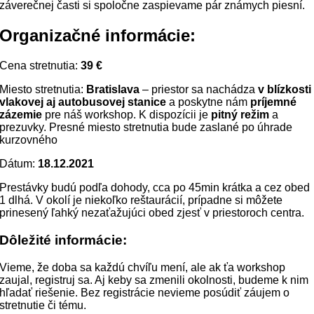
záverečnej časti si spoločne zaspievame pár známych piesní.
Organizačné informácie:
Cena stretnutia:
39
€
Miesto stretnutia:
Bratislava
– priestor sa nachádza
v blízkosti
vlakovej aj autobusovej stanice
a poskytne nám
príjemné
zázemie
pre náš workshop. K dispozícii je
pitný režim
a
prezuvky. Presné miesto stretnutia bude zaslané po úhrade
kurzovného
Dátum:
18.12.2021
Prestávky budú podľa dohody, cca po 45min krátka a cez obed
1 dlhá. V okolí je niekoľko reštaurácií, prípadne si môžete
prinesený ľahký nezaťažujúci obed zjesť v priestoroch centra.
Dôležité informácie:
Vieme, že doba sa každú chvíľu mení, ale ak ťa workshop
zaujal, registruj sa. Aj keby sa zmenili okolnosti, budeme k nim
hľadať riešenie. Bez registrácie nevieme posúdiť záujem o
stretnutie či tému.