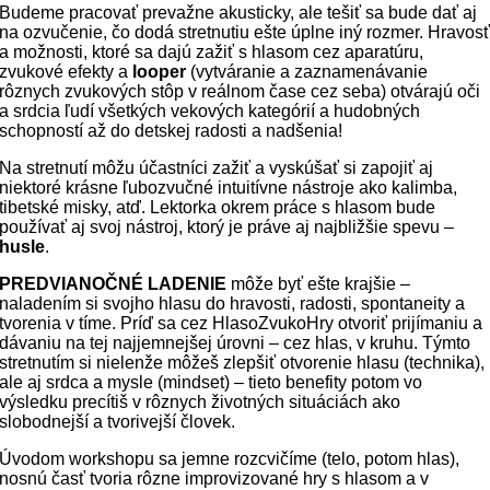
Budeme pracovať prevažne akusticky, ale tešiť sa bude dať aj
na ozvučenie, čo dodá stretnutiu ešte úplne iný rozmer. Hravos
a možnosti, ktoré sa dajú zažiť s hlasom cez aparatúru,
zvukové efekty a
looper
(vytváranie a zaznamenávanie
rôznych zvukových stôp v reálnom čase cez seba) otvárajú oči
a srdcia ľudí všetkých vekových kategórií a hudobných
schopností až do detskej radosti a nadšenia!
Na stretnutí môžu účastníci zažiť a vyskúšať si zapojiť aj
niektoré krásne ľubozvučné intuitívne nástroje ako kalimba,
tibetské misky, atď. Lektorka okrem práce s hlasom bude
používať aj svoj nástroj, ktorý je práve aj najbližšie spevu –
husle
.
PREDVIANOČNÉ LADENIE
môže byť ešte krajšie –
naladením si svojho hlasu do hravosti, radosti, spontaneity a
tvorenia v tíme. Príď sa cez HlasoZvukoHry otvoriť prijímaniu a
dávaniu na tej najjemnejšej úrovni – cez hlas, v kruhu. Týmto
stretnutím si nielenže môžeš zlepšiť otvorenie hlasu (technika),
ale aj srdca a mysle (mindset) – tieto benefity potom vo
výsledku precítiš v rôznych životných situáciách ako
slobodnejší a tvorivejší človek.
Úvodom workshopu sa jemne rozcvičíme (telo, potom hlas),
nosnú časť tvoria rôzne improvizované hry s hlasom a v