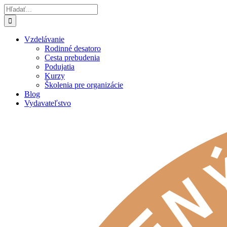
Skip
Hľadať:
to
content
Vzdelávanie
Rodinné desatoro
Cesta prebudenia
Podujatia
Kurzy
Školenia pre organizácie
Blog
Vydavateľstvo