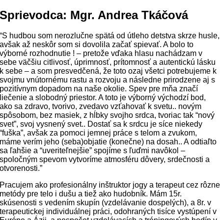
Sprievodca: Mgr. Andrea Tkáčová
“S hudbou som nerozlučne spätá od útleho detstva skrze husle,
avšak až neskôr som si dovolila začať spievať. A bolo to
výborné rozhodnutie ! – pretože vďaka hlasu nachádzam v
sebe väčšiu citlivosť, úprimnosť, prítomnosť a autentickú lásku
k sebe – a som presvedčená, že toto ozaj všetci potrebujeme k
svojmu vnútornému rastu a rozvoju a následne prirodzene aj s
pozitívnym dopadom na naše okolie. Spev pre mňa značí
liečenie a slobodný priestor. A toto je výborný východzí bod,
ako sa zdravo, tvorivo, zvedavo vzťahovať k svetu.. novým
spôsobom, bez masiek, z hĺbky svojho srdca, tvoriac tak “nový
svet”, svoj vysnený svet.. Dostať sa k srdcu je síce niekedy
“fuška”, avšak za pomoci jemnej práce s telom a zvukom,
máme verím jeho (seba)objatie (konečne) na dosah.. A odtiaľto
sa ľahšie a “uveriteľnejšie” spojíme s ľuďmi navôkol –
spoločným spevom vytvoríme atmosféru dôvery, srdečnosti a
otvorenosti.”
Pracujem ako profesionálny inštruktor jogy a terapeut cez rôzn
metódy pre telo i dušu a tiež ako hudobník. Mám 15r.
skúsenosti s vedením skupín (vzdelávanie dospelých), a 8r. v
terapeutickej individuálnej práci, odohraných tisíce vystúpení v