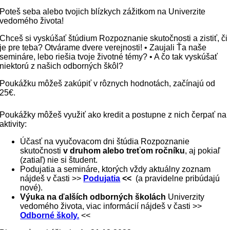
Poteš seba alebo tvojich blízkych zážitkom na Univerzite
vedomého života!
Chceš si vyskúšať štúdium Rozpoznanie skutočnosti a zistiť, či
je pre teba? Otvárame dvere verejnosti! • Zaujali Ťa naše
semináre, lebo riešia tvoje životné témy? • A čo tak vyskúšať
niektorú z našich odborných škôl?
Poukážku môžeš zakúpiť v rôznych hodnotách, začínajú od
25€.
Poukážky môžeš využiť ako kredit a postupne z nich čerpať na
aktivity:
Účasť na vyučovacom dni štúdia Rozpoznanie
skutočnosti
v druhom alebo treťom ročníku
, aj pokiaľ
(zatiaľ) nie si študent.
Podujatia a semináre, ktorých vždy aktuálny zoznam
nájdeš v časti >>
Podujatia
<<
(a pravidelne pribúdajú
nové).
Výuka na ďalších odborných školách
Univerzity
vedomého života, viac informácií nájdeš v časti >>
Odborné školy.
<<