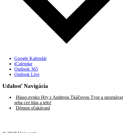
Google Kalendár
iCalendar
Outlook 365
Outlook Live
Udalosť Navigácia
Hlaso-zvuko Hry s Andreou Tkáčovou Tvor a spoznávaj
seba cez hlas a telo!
Démon očakávaní