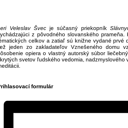
eri Veleslav Švec
je súčasný priekopník
Slávny
ychádzajúci z pôvodného slovanského prameňa. 
ématických celkov a zatiaľ sú knižne vydané prvé
tiež jeden zo zakladateľov Vznešeného domu vz
ôsobenie opiera o vlastný autorský súbor liečeb
krytých svetov ľudského vedomia, nadzmyslového v
editácii.
rihlasovací formulár