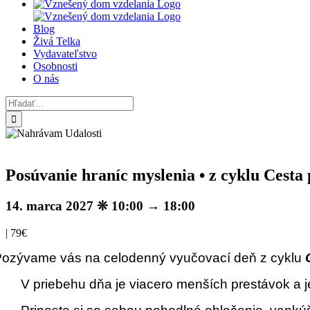
Blog
Živá Telka
Vydavateľstvo
Osobnosti
O nás
Hľadať:
Posúvanie hraníc myslenia • z cyklu Cesta
14. marca 2027 ❊ 10:00
→
18:00
|
79€
ozývame vás na celodenný vyučovací deň z cyklu
V priebehu dňa je viacero menších prestávok a 