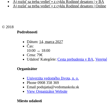
Aj rozísť sa treba vedieť • z cyklu Rodinné desatoro | v BA
Aj rozísť sa treba vedieť • z cyklu Rodinné desatoro | Online
© 2018
Podrobnosti
Dátum:
14. marca 2027
Čas:
10:00 → 18:00
Cena:
79€
Udalosť Kategórie:
Cesta prebudenia v BA
,
Verejné
Organizátor
Univerzita vedomého života, n. o.
Phone
0908 358 369
Email
podujatia@vedomaskola.sk
View Organizátor Website
Miesto udalosti