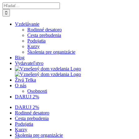
Skip
Hľadať:
to
content
Vzdelávanie
Rodinné desatoro
Cesta prebudenia
Podujatia
Kurzy
Školenia pre organizácie
Blog
Vydavateľstvo
Živá Telka
O nás
Osobnosti
DARUJ 2%
DARUJ 2%
Rodinné desatoro
Cesta prebudenia
Podujatia
Kurzy
Školenia pre organizácie