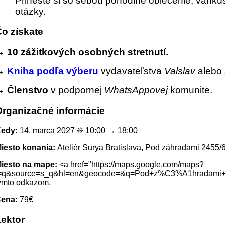
Prineste si so sebou pohodlné oblečenie, vankúš
otázky.
o získate
→
10 zážitkových osobných stretnutí.
→
Kniha podľa výberu
vydavateľstva
Valslav
alebo
→
Členstvo
v podpornej
WhatsAppovej
komunite.
Organizačné informácie
Kedy:
14. marca 2027 ❊ 10:00 → 18:00
iesto konania:
Ateliér Surya Bratislava, Pod záhradami 2455/6
iesto na mape:
<a href="https://maps.google.com/maps?
=q&source=s_q&hl=en&geocode=&q=Pod+z%C3%A1hradami+
ýmto odkazom.
Cena:
79€
Lektor