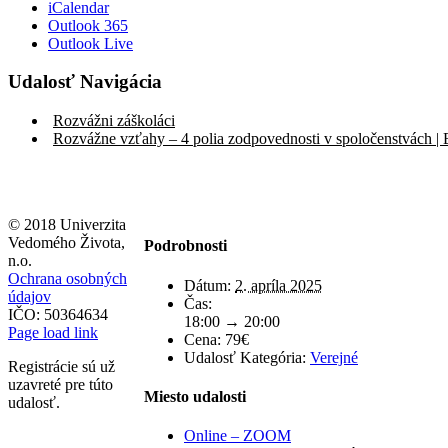
iCalendar
Outlook 365
Outlook Live
Udalosť Navigácia
Rozvážni záškoláci
Rozvážne vzťahy – 4 polia zodpovednosti v spoločenstvách | B
© 2018 Univerzita
Vedomého Života,
Podrobnosti
n.o.
Ochrana osobných
Dátum:
2. apríla 2025
údajov
Čas:
IČO: 50364634
18:00 → 20:00
Page load link
Cena:
79€
Udalosť Kategória:
Verejné
Registrácie sú už
uzavreté pre túto
Miesto udalosti
udalosť.
Online – ZOOM