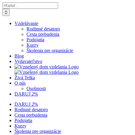
Skip
Hľadať:
to
content
Vzdelávanie
Rodinné desatoro
Cesta prebudenia
Podujatia
Kurzy
Školenia pre organizácie
Blog
Vydavateľstvo
Živá Telka
O nás
Osobnosti
DARUJ 2%
DARUJ 2%
Rodinné desatoro
Cesta prebudenia
Podujatia
Kurzy
Školenia pre organizácie