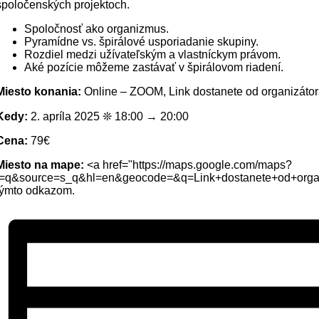
spoločenských projektoch.
Spoločnosť ako organizmus.
Pyramídne vs. špirálové usporiadanie skupiny.
Rozdiel medzi užívateľským a vlastníckym právom.
Aké pozície môžeme zastávať v špirálovom riadení.
Miesto konania:
Online – ZOOM, Link dostanete od organizáto
Kedy:
2. apríla 2025 ❊ 18:00 → 20:00
Cena:
79€
Miesto na mape:
<a href="https://maps.google.com/maps?
f=q&source=s_q&hl=en&geocode=&q=Link+dostanete+od+or
týmto odkazom.