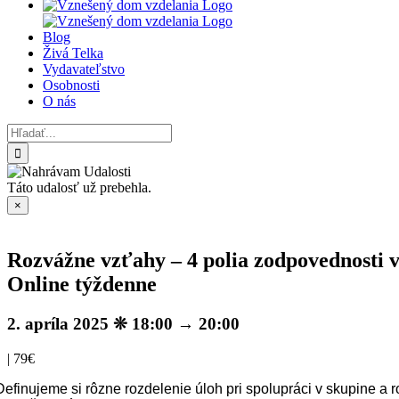
Blog
Živá Telka
Vydavateľstvo
Osobnosti
O nás
Hľadať:
Táto udalosť už prebehla.
×
Rozvážne vzťahy – 4 polia zodpovednosti v
Online týždenne
2. apríla 2025 ❊ 18:00
→
20:00
|
79€
Definujeme si rôzne rozdelenie úloh pri spolupráci v skupine a 