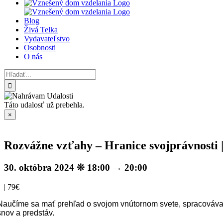
Blog
Živá Telka
Vydavateľstvo
Osobnosti
O nás
Hľadať:
Táto udalosť už prebehla.
×
Rozvážne vzťahy – Hranice svojprávnosti 
30. októbra 2024 ❊ 18:00
→
20:00
|
79€
Naučíme sa mať prehľad o svojom vnútornom svete, spracovávať
snov a predstáv.