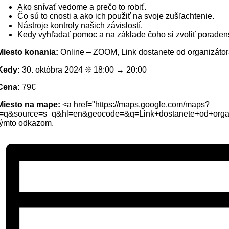
Ako snívať vedome a prečo to robiť.
Čo sú to cnosti a ako ich použiť na svoje zušľachtenie.
Nástroje kontroly našich závislostí.
Kedy vyhľadať pomoc a na základe čoho si zvoliť poraden
Miesto konania:
Online – ZOOM, Link dostanete od organizáto
Kedy:
30. októbra 2024 ❊ 18:00 → 20:00
Cena:
79€
Miesto na mape:
<a href="https://maps.google.com/maps?
f=q&source=s_q&hl=en&geocode=&q=Link+dostanete+od+or
týmto odkazom.