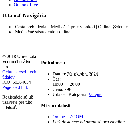
Outlook Live
Udalosť Navigácia
Cesta prebudenia – Meditačná prax v pokoji | Online týždenne
Meditačné sústredenie • online
© 2018 Univerzita
Vedomého Života,
Podrobnosti
n.o.
Ochrana osobných
Dátum:
30. októbra 2024
údajov
Čas:
IČO: 50364634
18:00 → 20:00
Page load link
Cena:
79€
Udalosť Kategória:
Verejné
Registrácie sú už
uzavreté pre túto
Miesto udalosti
udalosť.
Online – ZOOM
Link dostanete od organizátora emailom