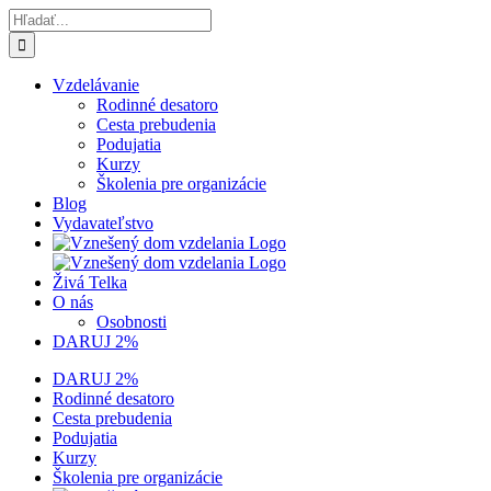
Skip
Hľadať:
to
content
Vzdelávanie
Rodinné desatoro
Cesta prebudenia
Podujatia
Kurzy
Školenia pre organizácie
Blog
Vydavateľstvo
Živá Telka
O nás
Osobnosti
DARUJ 2%
DARUJ 2%
Rodinné desatoro
Cesta prebudenia
Podujatia
Kurzy
Školenia pre organizácie