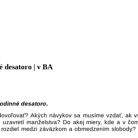
 desatoro | v BA
odinné desatoro
.
 dovoľovať? Akých návykov sa musíme vzdať, ak v
po uzavretí manželstva? Do akej miery, kde a v 
 je rozdiel medzi záväzkom a obmedzením slob