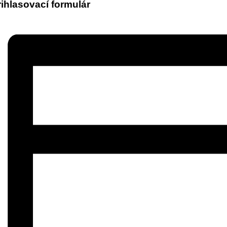
rihlasovací formulár