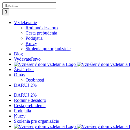
Skip
Hľadať:
to
content
Vzdelávanie
Rodinné desatoro
Cesta prebudenia
Podujatia
Kurzy
Školenia pre organizácie
Blog
Vydavateľstvo
Živá Telka
O nás
Osobnosti
DARUJ 2%
DARUJ 2%
Rodinné desatoro
Cesta prebudenia
Podujatia
Kurzy
Školenia pre organizácie