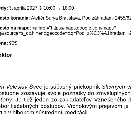
edy:
3. apríla 2027 ❊ 10:00 → 18:00
esto konania:
Ateliér Surya Bratislava, Pod záhradami 2455/62
esto na mape:
<a href="https://maps.google.com/maps?
q&source=s_q&hl=en&geocode=&q=Pod+z%C3%A1hradami+24
ena:
90€
ektor
eri Veleslav Švec
je súčasný priekopník
Slávnych v
ostupne zostavuje svoje poznatky do zmysluplných 
zťahy
. Je tiež jeden zo zakladateľov Vznešeného 
úbor liečebných postupov. Vrcholovým prejavom je
tia v hlbokom sústredení, meditácii.