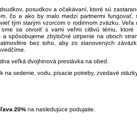
dsudkov, posudkov a očakávaní, ktoré sú zastaran
 tom, čo a ako by malo medzi partnermi fungovať,
vieť tým starým vzorcom o rodinnom zväzku. Veľa 
sme sa otvoriť s vami veľmi citlivú tému, ktor
 a spôsobujeme zbytočné utrpenie na oboch stra
j atmosfére bez toho, aby zo stanovených záväzk
esvedčíme.
edna veľká dvojhinová prestávka na obed.
k na sedenie, vodu, písacie potreby, zvedavé otázky
zľava 20%
na nasledujúce podujatie.