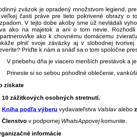
odinný zväzok je opradený množstvom legiend, pre
 veľkej časti práve pre tieto pokrivené obrazy o
ozpadom. V tejto dobe akoby sme už nevládali vyho
íva ako na majetok a ani o tom nevie. Rozhodli 
 partnerovi/ke ako k chovnému domácemu zvieraťu
okáže plniť svoje záväzky aj v slobodnej tvorive
everíte? Príďte k nám a snáď sa o tom spoločne pr
V priebehu dňa je viacero menších prestávok a j
Prineste si so sebou pohodlné oblečenie, vankúši
o získate
→
10 zážitkových osobných stretnutí.
→
Kniha podľa výberu
vydavateľstva
Valslav
alebo
→
Členstvo
v podpornej
WhatsAppovej
komunite.
rganizačné informácie