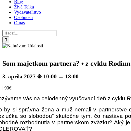
Blog
Živá Telka
Vydavateľstvo
Osobnosti
O nás
Hľadať:
Som majetkom partnera? • z cyklu Rodinné
3. apríla 2027 ❊ 10:00
→
18:00
|
90€
ozývame vás na celodenný vyučovací deň z cyklu
R
o by si správna žena a muž nemali v partnerstve
rozlúčka so slobodou“ skutočne tým, čo nastáva 
lobodné rozhodnutia v partnerskom zväzku? Aký
OLEROVAŤ?