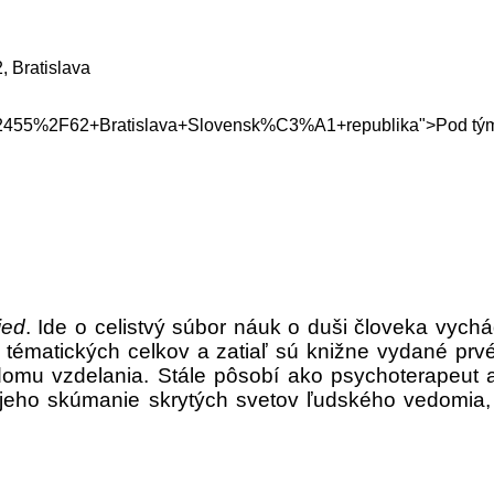
, Bratislava
55%2F62+Bratislava+Slovensk%C3%A1+republika">Pod tým
ied
. Ide o celistvý súbor náuk o duši človeka vyc
tématických celkov a zatiaľ sú knižne vydané prv
domu vzdelania. Stále pôsobí ako psychoterapeut a
 jeho skúmanie skrytých svetov ľudského vedomia