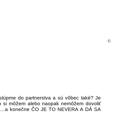
©
stúpme do partnerstva a sú vôbec také? Je
čom si môžem alebo naopak nemôžem dovoliť
ody? …a konečne ČO JE TO NEVERA A DÁ SA