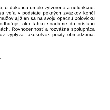
é, či dokonca umelo vytvorené a nefunkčné.
 sa veľa v podstate pekných zväzkov končí
mužov aj žien sa na svoju opačnú polovičku
é odhaľuje, ako ľahko spadáme do prístupu
nách. Rovnocennosť a rozvážna spolupráca
ov vyplývali akékoľvek pocity obmedzenia.
.