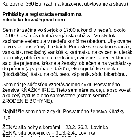
Kurzovné: 360 Eur (zahŕňa kurzovné, ubytovanie a stravu)
Prihlášky a registrácia emailom na
nikola.lankova@gmail.com
Seminár začína vo štvrtok o 17:00 a končí v nedeľu okolo
14:00. Čaká nás chutná vegánska obživa. Vo štvrtok
začíname večerou a v nedeľu končíme obedom. Ubytovane
je vo viac-posteľových izbách. Prineste si so sebou spacák,
vankúšik, meditačný vankúšik, karimatku na cvičenie, uterák,
prezuvky, oblečenie na meditácie, cvičenie, tanec, v ktorom
sa cítite príjemne, krásne a žensky, oblečenie na vychádzky
do prírody (aj v prípade dažďa), ekologickú kozmetiku
(biočistička), šatku na oči, pero, zápisník, sódu bikarbónu.
Seminár je súčasťou vzdelávacieho cyklu Posvätného
ženstva KŇAŽKY IRIJE. Tieto semináre sa dajú absolvovať
ako celý cyklus alebo samostatne (okrem seminár
ZRODENIE BOHYNE).
Najbližšie semináre z cyklu Posvätného ženstva Kňažky
Irije:
ŽENA: sila nehy s koreňmi – 23.2.-26.2., Lovinka
ŽENA: sila bojovníčky – 31.3.-2.4., Lovinka