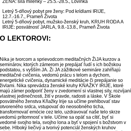
ŽENA: sila milenky – 25.5.-28.5., Lovinka
Letný 5-dňový pobyt pre ženy: Pod krídlami IRIJE,
12.7.-16.7., Prameň Života
Letný 5-dňový pobyt, mužsko-ženský kruh, KRUH RODA A
IRIJE: posvätnosť JARLA, 9.8.-13.8., Prameň Života
O LEKTOROVI:
Nika je tvorcom a sprievodcom meditačných ŽiJA kurzov a
seminárov, ktorých zámerom je prepájať ľudí s ich božskou
podstatou, s vyšším JA. Ži JA zážitkové semináre zahŕňajú
meditačné cvičenia, vedomú prácu s telom a dychom,
energetické cvičenia, dynamické meditácie či prepájanie so
živlami. Nika sprevádza ženské kruhy KŇAŽKY IRIJE, ktoré
majú zámer podporiť ženy v zvedomení si vlastnej sily, rozvíjan
vlastnej jedinečnosti, žití v pravde, radosti a láske. V Škole
posvätného ženstva Kňažky Irije sa učíme prehlbovať stav
otvoreného srdca, vstupovať do neosobného ticha,
transformovať emócie cez telo, uzdravovať naše telo skrze
vedomú prítomnosť v tele. Učíme sa opäť sa cítiť, byť si
vedomé svojho tela, svojho lona a byť v spojení s božstvom v
sebe. Hlboký liečivý a tvorivý potenciál ženských kruhov