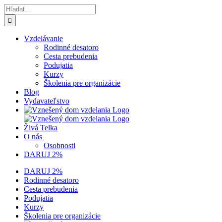
Skip
Hľadať:
to
content
Vzdelávanie
Rodinné desatoro
Cesta prebudenia
Podujatia
Kurzy
Školenia pre organizácie
Blog
Vydavateľstvo
Živá Telka
O nás
Osobnosti
DARUJ 2%
DARUJ 2%
Rodinné desatoro
Cesta prebudenia
Podujatia
Kurzy
Školenia pre organizácie