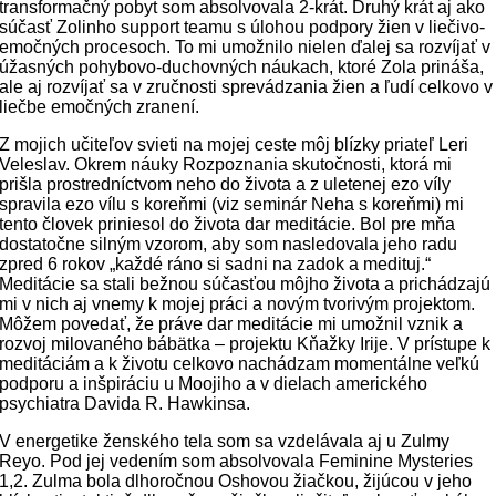
transformačný pobyt som absolvovala 2-krát. Druhý krát aj ako
súčasť Zolinho support teamu s úlohou podpory žien v liečivo-
emočných procesoch. To mi umožnilo nielen ďalej sa rozvíjať v
úžasných pohybovo-duchovných náukach, ktoré Zola prináša,
ale aj rozvíjať sa v zručnosti sprevádzania žien a ľudí celkovo v
liečbe emočných zranení.
Z mojich učiteľov svieti na mojej ceste môj blízky priateľ Leri
Veleslav. Okrem náuky Rozpoznania skutočnosti, ktorá mi
prišla prostredníctvom neho do života a z uletenej ezo víly
spravila ezo vílu s koreňmi (viz seminár Neha s koreňmi) mi
tento človek priniesol do života dar meditácie. Bol pre mňa
dostatočne silným vzorom, aby som nasledovala jeho radu
zpred 6 rokov „každé ráno si sadni na zadok a medituj.“
Meditácie sa stali bežnou súčasťou môjho života a prichádzajú
mi v nich aj vnemy k mojej práci a novým tvorivým projektom.
Môžem povedať, že práve dar meditácie mi umožnil vznik a
rozvoj milovaného bábätka – projektu Kňažky Irije. V prístupe k
meditáciám a k životu celkovo nachádzam momentálne veľkú
podporu a inšpiráciu u Moojiho a v dielach amerického
psychiatra Davida R. Hawkinsa.
V energetike ženského tela som sa vzdelávala aj u Zulmy
Reyo. Pod jej vedením som absolvovala Feminine Mysteries
1,2. Zulma bola dlhoročnou Oshovou žiačkou, žijúcou v jeho