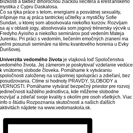
blízkosti a taktiež dlhoročnou žiačkou liečiteľa a kresťanského
mystika z Cypru Daskalosa.
Čo sa týka práce s telom, energiami a posvätnej sexuality,
inšpiruje ma aj práca tantrickej učiteľky a mystičky Sofie
Sundari, u ktorej som absolvovala niekoľko kurzov. Rozvíjam
sa aj v oblasti jogy, absolvovala som jogový trénersky výcvik u
Fredyho Ayisiho a niekoľko seminárov pod vedením Mateja
Jurenku. Pri práci s vedomím, liečením emočných zranení ma
veľmi posunuli semináre na tému kvantového tvorenia u Evky
Ďurišovej.
Univerzita vedomého života
je vlajková loď Spoločenstva
vedomého života. Jej zámerom je poskytovať vzdelanie vedúce
k vnútornej slobode človeka. Pomáhame k vytváraniu
spoločnosti založenej na vzájomnej spolupráci a zdieľaní, bez
posudzovania. Ctíme si hodnoty PRAVDY, SLOBODY a
VERNOSTI. Pomáhame vytvárať bezpečný priestor pre rozvoj
jedinečnosti každého jednotlivca, kde môžeme slobodne
rozvíjať a zdieľať svoje kvality s okolím pre osoh všetkých. Viac
info o štúdiu Rozpoznania skutočnosti a našich ďalších
aktivitách nájdete na www.vedomaskola.sk.