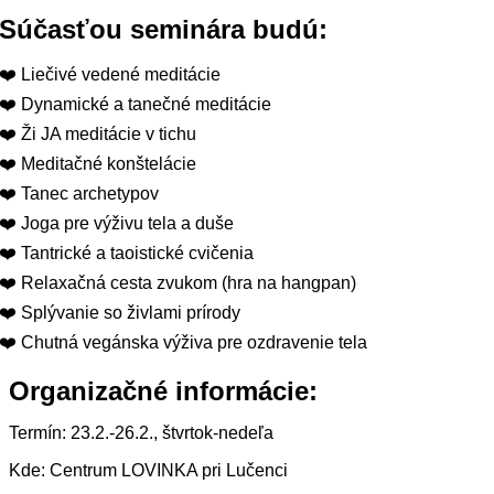
Súčasťou seminára budú:
❤️ Liečivé vedené meditácie
❤️ Dynamické a tanečné meditácie
❤️ Ži JA meditácie v tichu
❤️ Meditačné konštelácie
❤️ Tanec archetypov
❤️ Joga pre výživu tela a duše
❤️ Tantrické a taoistické cvičenia
❤️ Relaxačná cesta zvukom (hra na hangpan)
❤️ Splývanie so živlami prírody
❤️ Chutná vegánska výživa pre ozdravenie tela
Organizačné informácie:
Termín: 23.2.-26.2., štvrtok-nedeľa
Kde: Centrum LOVINKA pri Lučenci