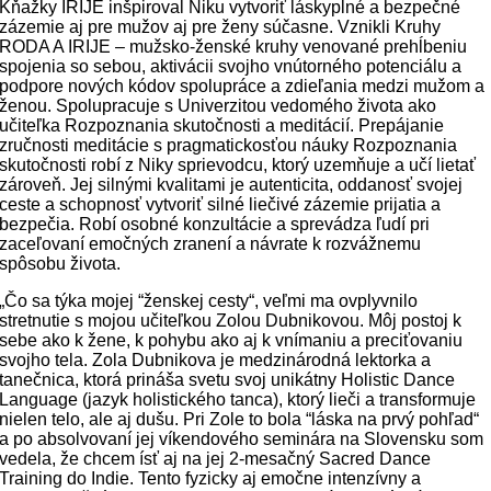
Kňažky IRIJE inšpiroval Niku vytvoriť láskyplné a bezpečné
zázemie aj pre mužov aj pre ženy súčasne. Vznikli Kruhy
RODA A IRIJE – mužsko-ženské kruhy venované prehĺbeniu
spojenia so sebou, aktivácii svojho vnútorného potenciálu a
podpore nových kódov spolupráce a zdieľania medzi mužom a
ženou. Spolupracuje s Univerzitou vedomého života ako
učiteľka Rozpoznania skutočnosti a meditácií. Prepájanie
zručnosti meditácie s pragmatickosťou náuky Rozpoznania
skutočnosti robí z Niky sprievodcu, ktorý uzemňuje a učí lietať
zároveň. Jej silnými kvalitami je autenticita, oddanosť svojej
ceste a schopnosť vytvoriť silné liečivé zázemie prijatia a
bezpečia. Robí osobné konzultácie a sprevádza ľudí pri
zaceľovaní emočných zranení a návrate k rozvážnemu
spôsobu života.
„Čo sa týka mojej “ženskej cesty“, veľmi ma ovplyvnilo
stretnutie s mojou učiteľkou Zolou Dubnikovou. Môj postoj k
sebe ako k žene, k pohybu ako aj k vnímaniu a preciťovaniu
svojho tela. Zola Dubnikova je medzinárodná lektorka a
tanečnica, ktorá prináša svetu svoj unikátny Holistic Dance
Language (jazyk holistického tanca), ktorý lieči a transformuje
nielen telo, ale aj dušu. Pri Zole to bola “láska na prvý pohľad“
a po absolvovaní jej víkendového seminára na Slovensku som
vedela, že chcem ísť aj na jej 2-mesačný Sacred Dance
Training do Indie. Tento fyzicky aj emočne intenzívny a