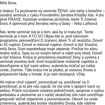
Milá žena,
s láskou Ťa pozývame na seminár ŽENA: sila nehy s koreňmi –
úvodný seminár z cyklu Posvätného ženstva Kňažky Irije. 4 dni
plné PRAXE. Nástroje vnútornej alchýmie, ktoré Ti zmenia
život. A sprievod plný ženskej nehy a lásky – Nika Laňková
.
Nie, tento seminár nie je o tom, aká by si mala byť. Tento
seminár je o tom, KTO SI? Objav kto si, pod nánosom
programov, presvedčení či zranení, ktoré Ti už neslúžia. Dovoľ
si žiť naplno. Dovoľ si milovať naplno. Dovoľ si byť šťastná,
milá žena. Svet nepotrebuje tvoje utrpenie. Prežiar ho silou
tvojho srdca. Spoj sa so svojim telom a nájdi svoj stred. Dovoľ
si byť krásna. Krása je prirodzená vlastnosť ženy a vyviera z
vernosti vlastnej duši. Keď rozpúšťame vnútorné zapretia a
dovoľujeme si byť sami sebou, autenticky kráčať po našej
ceste, žiarime. Táto krása nie je plytká, je oslavou života a
prejavením lásky v hmote. A je nám dostupná. Vždy.
Ak máme chuť súperiť, porovnávať sa, ponižovať sa či
povyšovať, je to pre nás signál, že nie sme v spojení sami so
sebou. Práve rozvíjanie vlastnej jedinečnosti, spojenie s našou
podstatou a ukotvenie sa v našej skutočnej sile nám umožňuje
prepustiť večné súperenie a porovnávanie. Otvoriť sa ceste
zmierenia, autentickej tvorbe vlastného života, kde robíme