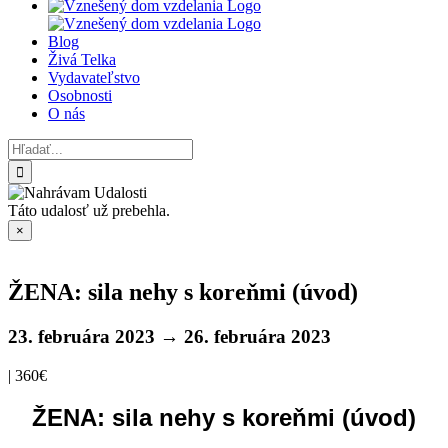
Blog
Živá Telka
Vydavateľstvo
Osobnosti
O nás
Hľadať:
Táto udalosť už prebehla.
×
ŽENA: sila nehy s koreňmi (úvod)
23. februára 2023
→
26. februára 2023
|
360€
ŽENA: sila nehy s koreňmi (úvod)