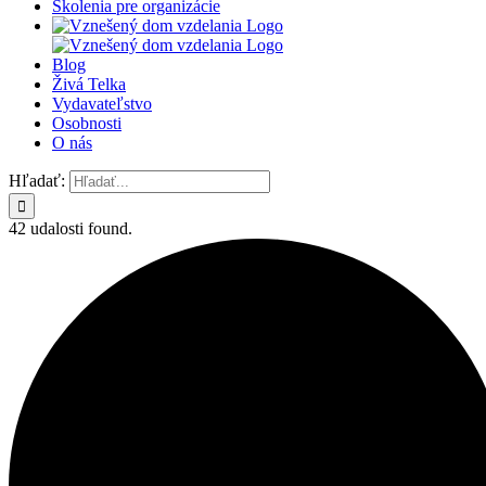
Školenia pre organizácie
Blog
Živá Telka
Vydavateľstvo
Osobnosti
O nás
Hľadať:
42 udalosti found.