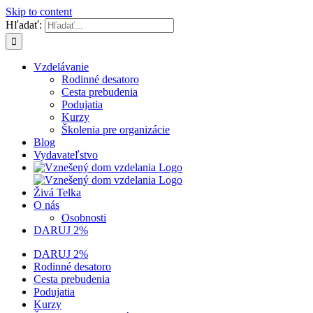
Skip to content
Hľadať:
Vzdelávanie
Rodinné desatoro
Cesta prebudenia
Podujatia
Kurzy
Školenia pre organizácie
Blog
Vydavateľstvo
Živá Telka
O nás
Osobnosti
DARUJ 2%
DARUJ 2%
Rodinné desatoro
Cesta prebudenia
Podujatia
Kurzy