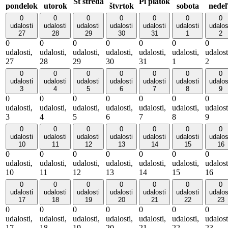
St
streda
Pi
piatok
pondelok
utorok
štvrtok
sobota
nede
0
0
0
0
0
0
0
udalosti
udalosti
udalosti
udalosti
udalosti
udalosti
udalos
27
28
29
30
31
1
2
0
0
0
0
0
0
0
udalosti,
udalosti,
udalosti,
udalosti,
udalosti,
udalosti,
udalost
27
28
29
30
31
1
2
0
0
0
0
0
0
0
udalosti
udalosti
udalosti
udalosti
udalosti
udalosti
udalos
3
4
5
6
7
8
9
0
0
0
0
0
0
0
udalosti,
udalosti,
udalosti,
udalosti,
udalosti,
udalosti,
udalost
3
4
5
6
7
8
9
0
0
0
0
0
0
0
udalosti
udalosti
udalosti
udalosti
udalosti
udalosti
udalos
10
11
12
13
14
15
16
0
0
0
0
0
0
0
udalosti,
udalosti,
udalosti,
udalosti,
udalosti,
udalosti,
udalost
10
11
12
13
14
15
16
0
0
0
0
0
0
0
udalosti
udalosti
udalosti
udalosti
udalosti
udalosti
udalos
17
18
19
20
21
22
23
0
0
0
0
0
0
0
udalosti,
udalosti,
udalosti,
udalosti,
udalosti,
udalosti,
udalost
17
18
19
20
21
22
23