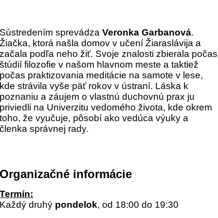
Sústredením sprevádza
Veronka Garbanová
.
Žiačka, ktorá našla domov v učení Žiaraslávija a
začala podľa neho žiť. Svoje znalosti zbierala počas
štúdií filozofie v našom hlavnom meste a taktiež
počas praktizovania meditácie na samote v lese,
kde strávila vyše päť rokov v ústraní. Láska k
poznaniu a záujem o vlastnú duchovnú prax ju
priviedli na Univerzitu vedomého života, kde okrem
toho, že vyučuje, pôsobí ako vedúca výuky a
členka správnej rady.
Organizačné informácie
Termín:
Každý druhý
pondelok
, od 18:00 do 19:30