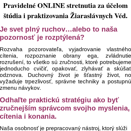
Pravidelné ONLINE stretnutia za účelom
štúdia i praktizovania Žiaraslávnych Véd.
Je svet plný ruchov…alebo to naša
pozornosť je rozptýlená?
Rozvaha pozorovateľa, vyjadrovanie vlastnéh
cítenia, rozpoznanie obrany ega, zvládnuti
rozrušení, to všetko sú zručnosti, ktoré potrebujem
jednoducho cvičiť, opakovať, zlyhávať a skúša
odznova. Duchovný život je šťastný život, n
vyžaduje trpezlivosť, správne techniky a postupn
zmenu návykov.
Odhaľte praktickú stratégiu ako byť
zručnejším správcom svojho myslenia,
cítenia i konania.
Naša osobnosť je prepracovaný nástroj, ktorý slúži