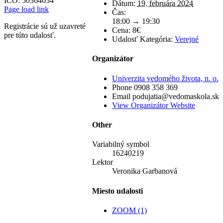
IČO: 50364634
Dátum:
19. februára 2024
Page load link
Čas:
18:00 → 19:30
Registrácie sú už uzavreté
Cena:
8€
pre túto udalosť.
Udalosť Kategória:
Verejné
Organizátor
Univerzita vedomého života, n. o.
Phone
0908 358 369
Email
podujatia@vedomaskola.sk
View Organizátor Website
Other
Variabilný symbol
16240219
Lektor
Veronika Garbanová
Miesto udalosti
ZOOM (1)