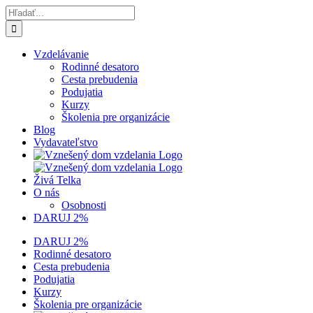
Skip
Hľadať:
to
content
Vzdelávanie
Rodinné desatoro
Cesta prebudenia
Podujatia
Kurzy
Školenia pre organizácie
Blog
Vydavateľstvo
Živá Telka
O nás
Osobnosti
DARUJ 2%
DARUJ 2%
Rodinné desatoro
Cesta prebudenia
Podujatia
Kurzy
Školenia pre organizácie