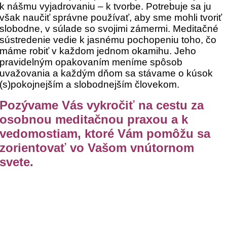
k nášmu vyjadrovaniu – k tvorbe. Potrebuje sa ju
však naučiť správne používať, aby sme mohli tvoriť
slobodne, v súlade so svojimi zámermi.
Meditačné
sústredenie vedie k jasnému pochopeniu toho, čo
máme robiť v každom jednom okamihu. Jeho
pravidelným opakovaním meníme spôsob
uvažovania a každým dňom sa stávame o kúsok
(s)pokojnejším a slobodnejším človekom.
Pozývame Vás vykročiť na cestu za
osobnou meditačnou praxou a k
vedomostiam, ktoré Vám pomôžu sa
zorientovať vo Vašom vnútornom
svete.