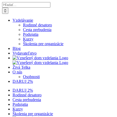
Skip
Hľadať:
to
content
Vzdelávanie
Rodinné desatoro
Cesta prebudenia
Podujatia
Kurzy
Školenia pre organizácie
Blog
Vydavateľstvo
Živá Telka
O nás
Osobnosti
DARUJ 2%
DARUJ 2%
Rodinné desatoro
Cesta prebudenia
Podujatia
Kurzy
Školenia pre organizácie