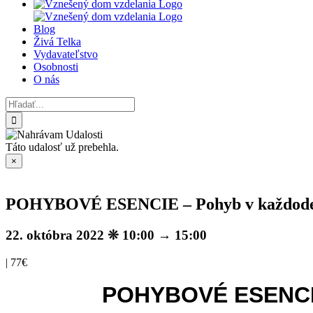
Blog
Živá Telka
Vydavateľstvo
Osobnosti
O nás
Hľadať:
Táto udalosť už prebehla.
×
POHYBOVÉ ESENCIE – Pohyb v každode
22. októbra 2022 ❊ 10:00
→
15:00
|
77€
POHYBOVÉ ESENC