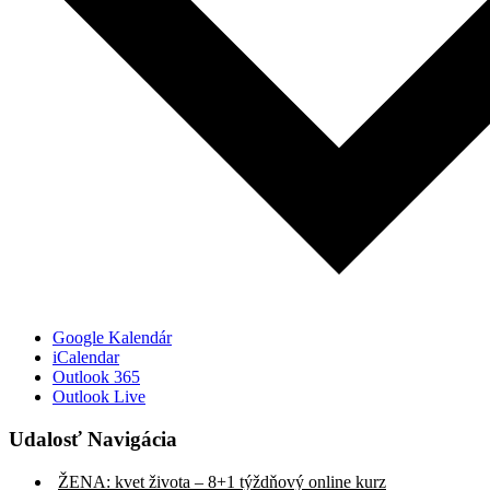
Google Kalendár
iCalendar
Outlook 365
Outlook Live
Udalosť Navigácia
ŽENA: kvet života – 8+1 týždňový online kurz