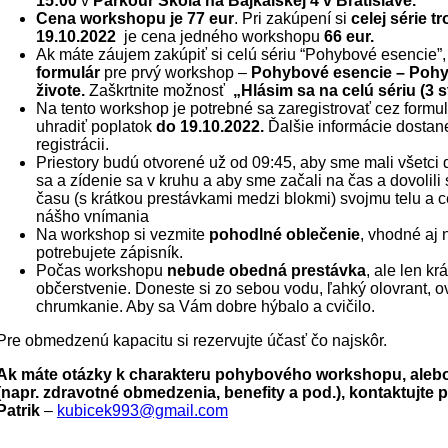
15:00
v
Parkour Škola na Bajkalskej 4 v Bratislave.
Cena workshopu je 77 eur
. Pri zakúpení si
celej série 
19.10.2022
je cena jedného workshopu
66 eur.
Ak máte záujem zakúpiť si celú sériu “Pohybové esencie”,
formulár
pre prvý workshop –
Pohybové esencie – Poh
živote.
Zaškrtnite možnosť
„Hlásim sa na celú sériu (3 st
Na tento workshop je potrebné sa zaregistrovať cez formul
uhradiť poplatok
do 19.10.2022.
Ďalšie informácie dostan
registrácii.
Priestory budú otvorené už od 09:45, aby sme mali všetci
sa a zídenie sa v kruhu a aby sme začali na čas a dovolili
času (s krátkou prestávkami medzi blokmi) svojmu telu a c
nášho vnímania
Na workshop si vezmite
pohodlné oblečenie
, vhodné aj 
potrebujete zápisník.
Počas workshopu
nebude obedná prestávka
, ale len k
občerstvenie. Doneste si zo sebou vodu, ľahký olovrant, o
chrumkanie. Aby sa Vám dobre hýbalo a cvičilo.
Pre obmedzenú kapacitu si rezervujte účasť čo najskôr.
Ak máte otázky k charakteru pohybového workshopu, alebo
(napr. zdravotné obmedzenia, benefity a pod.), kontaktujte 
Patrik
–
kubicek993@gmail.com