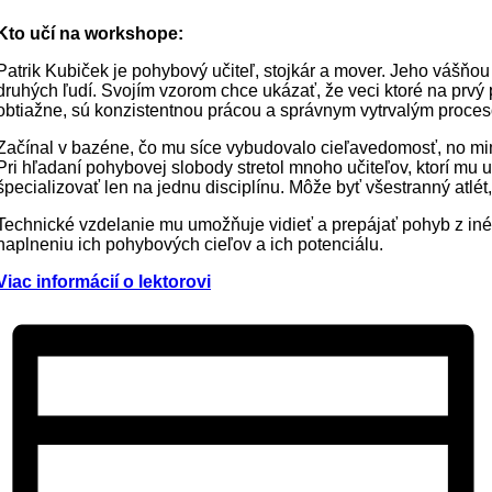
Kto učí na workshope:
Patrik Kubiček je pohybový učiteľ, stojkár a mover. Jeho vášňou
druhých ľudí. Svojím vzorom chce ukázať, že veci ktoré na prvý p
obtiažne, sú konzistentnou prácou a správnym vytrvalým proce
Začínal v bazéne, čo mu síce vybudovalo cieľavedomosť, no mi
Pri hľadaní pohybovej slobody stretol mnoho učiteľov, ktorí mu 
špecializovať len na jednu disciplínu. Môže byť všestranný atlét
Technické vzdelanie mu umožňuje vidieť a prepájať pohyb z inéh
naplneniu ich pohybových cieľov a ich potenciálu.
Viac informácií o lektorovi