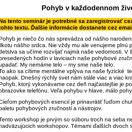
Pohyb v každodennom živ
Na tento seminár je potrebné sa zaregistrovať ce
tohto textu. Ďalšie informácie dostanete cez email
Pohyb je niečo čo nás sprevádza od nášho naroden
tlkotu nášho srdca. Nie vždy mu ale venujeme plnú 
detstva sa učíme rozvíjať najmä naše vedomosti. V š
presedených hodín v laviciach naše pohybové zručn
upadať. My nemáme telo – my sme naše telo.
To ako sa cítime mentálne vplýva na naše fyzické telo
naopak.
Dnešný rýchly svet nám stále viac a viac k
Pohyb, ktorý vykonávame cez deň najčastejšie je p
obrazovke telefónu. Veľa pohybu v hlave, málo pohyb
Cieľom pohybových esencií je prinavrátiť ľuďom chuť 
paletu pohybových zručností a nástrojov.
Tento workshop je prvým so súboru troch na seba n
nadväzujúcich workshopov. Témami ďalších dvoch st