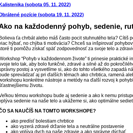
Kalistenika (sobota 05. 11. 2022)
Obrátené pozície (sobota 19. 11. 2022)
Ako na každodenný pohyb, sedenie, ru
Bolieva ťa chrbát alebo máš často pocit stuhnutého tela? Cítiš 
viac hýbať, no chýba ti motivácia? Chceš sa inšpirovať pohybový
ktoré ti pomôžu získať späť zodpovednosť za svoje telo a zdrav
Workshop “Pohyb v každodennom živote” ti prinesie praktické in
svoje telo tak, aby bolo funkčné, zdravé a silné až do pokročil
správny postoj a vysvetlíme si, ako do tohto všetkého zapadá ná
bude sprevádzať aj pri ďalších témach ako chrbtica, ramená ale
workshopu konkrétne nástroje a metódy na ďalší rozvoj k pohyb
šťastnejšiemu životu.
Veľkou témou workshopu bude aj sedenie a ako k nemu pristupo
vplýva sedenie na naše telo a ukážeme si, ako optimálne sedieť
ČO SA NAUČÍŠ NA TOMTO WORKSHOPE?
ako predísť bolestiam chrbtice
ako vyzerá zdravé držanie tela a neutrálne postavenie
ako vplýva dych na naše zdravie a ako správne dýchať