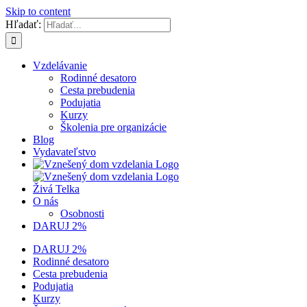
Skip to content
Hľadať:
Vzdelávanie
Rodinné desatoro
Cesta prebudenia
Podujatia
Kurzy
Školenia pre organizácie
Blog
Vydavateľstvo
Živá Telka
O nás
Osobnosti
DARUJ 2%
DARUJ 2%
Rodinné desatoro
Cesta prebudenia
Podujatia
Kurzy