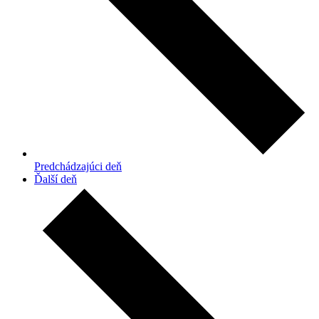
Predchádzajúci deň
Ďalší deň