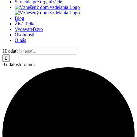
Školenia pre organizácie
Blog
Živá Telka
Vydavateľstvo
Osobnosti
O nás
Hľadať:
0 udalosti found.