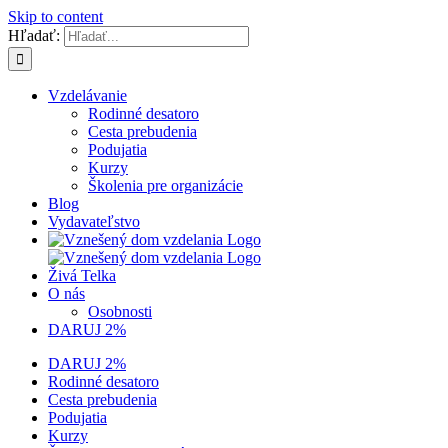
Skip to content
Hľadať:
Vzdelávanie
Rodinné desatoro
Cesta prebudenia
Podujatia
Kurzy
Školenia pre organizácie
Blog
Vydavateľstvo
Živá Telka
O nás
Osobnosti
DARUJ 2%
DARUJ 2%
Rodinné desatoro
Cesta prebudenia
Podujatia
Kurzy