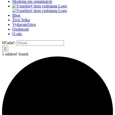
Školenia pre organizácie
Blog
Živá Telka
Vydavateľstvo
Osobnosti
O nás
Hľadať:
1 udalosť found.