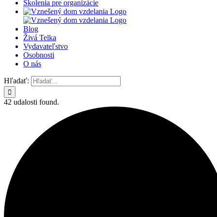
Školenia pre organizácie
Blog
Živá Telka
Vydavateľstvo
Osobnosti
O nás
Hľadať:
42 udalosti found.