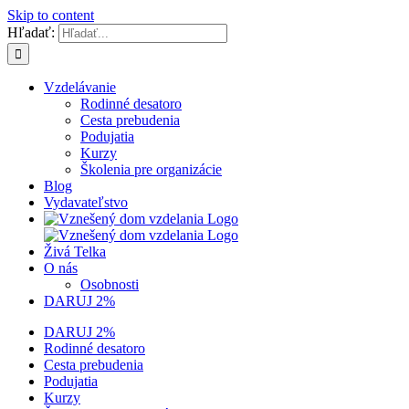
Skip to content
Hľadať:
Vzdelávanie
Rodinné desatoro
Cesta prebudenia
Podujatia
Kurzy
Školenia pre organizácie
Blog
Vydavateľstvo
Živá Telka
O nás
Osobnosti
DARUJ 2%
DARUJ 2%
Rodinné desatoro
Cesta prebudenia
Podujatia
Kurzy