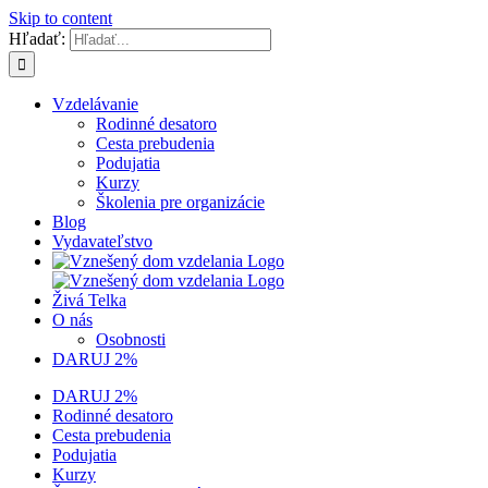
Skip to content
Hľadať:
Vzdelávanie
Rodinné desatoro
Cesta prebudenia
Podujatia
Kurzy
Školenia pre organizácie
Blog
Vydavateľstvo
Živá Telka
O nás
Osobnosti
DARUJ 2%
DARUJ 2%
Rodinné desatoro
Cesta prebudenia
Podujatia
Kurzy