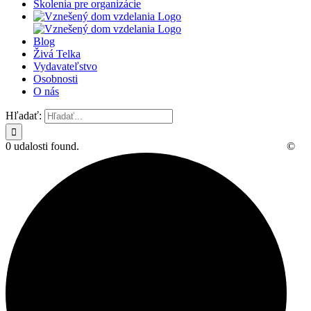
Školenia pre organizácie
Blog
Živá Telka
Vydavateľstvo
Osobnosti
O nás
Hľadať:
0 udalosti found.
©