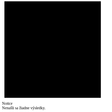
Notice
Nenašli sa žiadne výsledky.