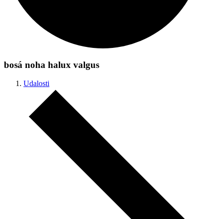
bosá noha halux valgus
Udalosti