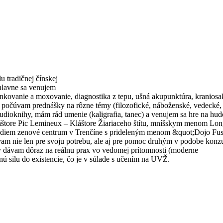
 tradičnej čínskej
 hlavne sa venujem
ankovanie a moxovanie, diagnostika z tepu, ušná akupunktúra, kraniosa
e počúvam prednášky na rôzne témy (filozofické, náboženské, vedecké,
udioknihy, mám rád umenie (kaligrafia, tanec) a venujem sa hre na hu
štore Pic Lemineux – Kláštore Žiariaceho štítu, mníšskym menom Long
ediem zenové centrum v Trenčíne s prideleným menom &quot;Dojo Fus
m nie len pre svoju potrebu, ale aj pre pomoc druhým v podobe konzu
y dávam dôraz na reálnu prax vo vedomej prítomnosti (moderne
 silu do existencie, čo je v súlade s učením na UVŽ.