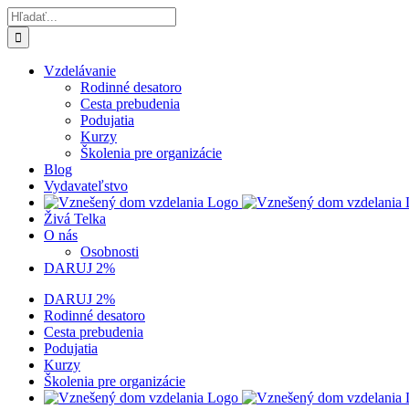
Skip
Hľadať:
to
content
Vzdelávanie
Rodinné desatoro
Cesta prebudenia
Podujatia
Kurzy
Školenia pre organizácie
Blog
Vydavateľstvo
Živá Telka
O nás
Osobnosti
DARUJ 2%
DARUJ 2%
Rodinné desatoro
Cesta prebudenia
Podujatia
Kurzy
Školenia pre organizácie