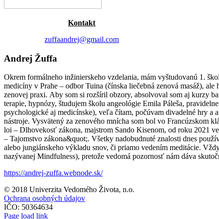
Kontakt
zuffaandrej@gmail.com
Andrej Žuffa
Okrem formálneho inžinierskeho vzdelania, mám vyštudovanú 1. školu
medicíny v Prahe – odbor Tuina (čínska liečebná zenová masáž), ale
zenovej praxi. Aby som si rozšíril obzory, absolvoval som aj kurzy b
terapie, hypnózy, študujem školu angeológie Emila Páleša, pravideln
psychologické aj medicínske), veľa čítam, počúvam divadelné hry a a
nástroje. Vysvätený za zenového mnícha som bol vo Francúzskom klá
loi – Dlhovekosť zákona, majstrom Sando Kisenom, od roku 2021 v
– Tajomstvo zákona&quot;. Všetky nadobudnuté znalosti dnes používa
alebo jungiánskeho výkladu snov, či priamo vedením meditácie. Vžd
nazývanej Mindfulness), pretože vedomá pozornosť nám dáva skutočnú
https://andrej-zuffa.webnode.sk/
© 2018 Univerzita Vedomého Života, n.o.
Ochrana osobných údajov
IČO: 50364634
Page load link