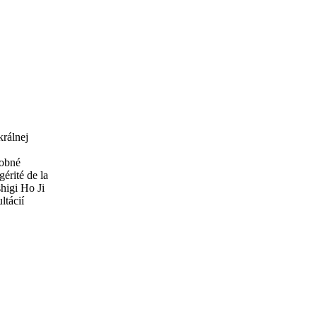
králnej
dobné
érité de la
higi Ho Ji
ltácií