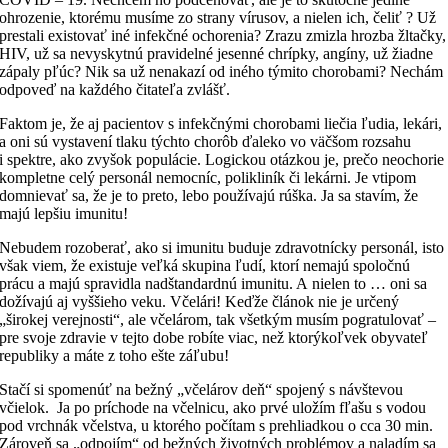
ohrozenie, ktorému musíme zo strany vírusov, a nielen ich, čeliť ? Už
prestali existovať iné infekčné ochorenia? Zrazu zmizla hrozba žltačky,
HIV, už sa nevyskytnú pravidelné jesenné chrípky, angíny, už žiadne
zápaly pľúc? Nik sa už nenakazí od iného týmito chorobami? Nechám
odpoveď na každého čitateľa zvlášť.
Faktom je, že aj pacientov s infekčnými chorobami liečia ľudia, lekári,
a oni sú vystavení tlaku týchto chorôb ďaleko vo väčšom rozsahu
i spektre, ako zvyšok populácie. Logickou otázkou je, prečo neochorie
kompletne celý personál nemocníc, polikliník či lekárni. Je vtipom
domnievať sa, že je to preto, lebo používajú rúška. Ja sa stavím, že
majú lepšiu imunitu!
Nebudem rozoberať, ako si imunitu buduje zdravotnícky personál, isto
však viem, že existuje veľká skupina ľudí, ktorí nemajú spoločnú
prácu a majú spravidla nadštandardnú imunitu. A nielen to … oni sa
dožívajú aj vyššieho veku. Včelári! Keďže článok nie je určený
„širokej verejnosti“, ale včelárom, tak všetkým musím pogratulovať –
pre svoje zdravie v tejto dobe robíte viac, než ktorýkoľvek obyvateľ
republiky a máte z toho ešte záľubu!
Stačí si spomenúť na bežný „včelárov deň“ spojený s návštevou
včielok. Ja po príchode na včelnicu, ako prvé uložím fľašu s vodou
pod vrchnák včelstva, u ktorého počítam s prehliadkou o cca 30 min.
Zároveň sa „odpojím“ od bežných životných problémov a naladím sa