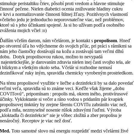
stimuluje peristaltiku čriev, pôsobí proti vredom a hlavne stimuluje
činnosť pečene. Nielen diabetici ocenia znižovanie hladiny cukru
v krvi a normalizovanie činnosti štítnej žľazy. Pozitívnych vlastností
včelieho jedu je jednoducho neporovnateľne viac, než problémov,
ktoré sú s jeho účinkami spojené. Ja si ho užívam podľa osobného
zváženia mojich včiel :o)
Ďalším včelím darom, nám včelárom, je kontakt s
propolisom
. Hneď
po otvorení úľa ho vdýchneme do svojich pľúc, pri práci s rámikmi sa
nám jeho čiastočky dostávajú na kožu a zostávajú tam veľmi dlhú
dobu. Dotyk propolisovou rukou, možno to nevypadá
najestetickejšie, je darovaním zdravia nielen inej časti svojho tela, ale
i blízkym a všetkým okolo seba. Včelár si rozhodne nemusí
dezinfikovať ruky iným, spravidla chemicky vyrobeným prostriedkom.
Na tému propolisové využitie v liečbe a dezinfekcii by sa dalo povedať
veľmi veľa, spravidla sú to známe veci. Keďže však žijeme „dobu
COVITovú“, pripomínam : propolis má, okrem iného, protivírusové
účinky. Vykloktanie si večer a ráno vodou s pridaním pár kvapiek
propolisovej tinktúry by zrejme šíreniu COVITu zabránilo viac než,
podľa mňa, nezmyselné nosenie rúšok zdravými ľuďmi. Výroba
„kloktadla či dezinfekcie“ nie je vôbec zložitá a zber propolisu je
nenáročný. Receptov je viac než dosť.
Med.
Toto samotné slovo má energiu rozprúdiť medzi včelármi živé