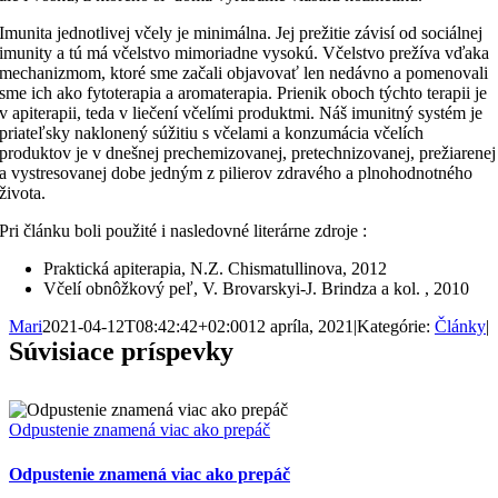
Imunita jednotlivej včely je minimálna. Jej prežitie závisí od sociálnej
imunity a tú má včelstvo mimoriadne vysokú. Včelstvo prežíva vďaka
mechanizmom, ktoré sme začali objavovať len nedávno a pomenovali
sme ich ako fytoterapia a aromaterapia. Prienik oboch týchto terapii je
v apiterapii, teda v liečení včelími produktmi. Náš imunitný systém je
priateľsky naklonený súžitiu s včelami a konzumácia včelích
produktov je v dnešnej prechemizovanej, pretechnizovanej, prežiarenej
a vystresovanej dobe jedným z pilierov zdravého a plnohodnotného
života.
Pri článku boli použité i nasledovné literárne zdroje :
Praktická apiterapia, N.Z. Chismatullinova, 2012
Včelí obnôžkový peľ, V. Brovarskyi-J. Brindza a kol. , 2010
Mari
2021-04-12T08:42:42+02:00
12 apríla, 2021
|
Kategórie:
Články
|
Súvisiace príspevky
Odpustenie znamená viac ako prepáč
Odpustenie znamená viac ako prepáč