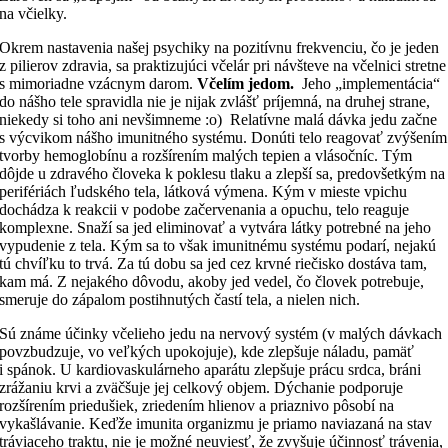
na včielky.
Okrem nastavenia našej psychiky na pozitívnu frekvenciu, čo je jeden
z pilierov zdravia, sa praktizujúci včelár pri návšteve na včelnici stretne
s mimoriadne vzácnym darom.
Včelím jedom.
Jeho „implementácia“
do nášho tele spravidla nie je nijak zvlášť príjemná, na druhej strane,
niekedy si toho ani nevšimneme :o) Relatívne malá dávka jedu začne
s výcvikom nášho imunitného systému. Donúti telo reagovať zvýšením
tvorby hemoglobínu a rozšírením malých tepien a vlásočníc. Tým
dôjde u zdravého človeka k poklesu tlaku a zlepší sa, predovšetkým na
perifériách ľudského tela, látková výmena. Kým v mieste vpichu
dochádza k reakcii v podobe začervenania a opuchu, telo reaguje
komplexne. Snaží sa jed eliminovať a vytvára látky potrebné na jeho
vypudenie z tela. Kým sa to však imunitnému systému podarí, nejakú
tú chvíľku to trvá. Za tú dobu sa jed cez krvné riečisko dostáva tam,
kam má. Z nejakého dôvodu, akoby jed vedel, čo človek potrebuje,
smeruje do zápalom postihnutých častí tela, a nielen nich.
Sú známe účinky včelieho jedu na nervový systém (v malých dávkach
povzbudzuje, vo veľkých upokojuje), kde zlepšuje náladu, pamäť
i spánok. U kardiovaskulárneho aparátu zlepšuje prácu srdca, bráni
zrážaniu krvi a zväčšuje jej celkový objem. Dýchanie podporuje
rozšírením priedušiek, zriedením hlienov a priaznivo pôsobí na
vykašlávanie. Keďže imunita organizmu je priamo naviazaná na stav
tráviaceho traktu, nie je možné neuviesť, že zvyšuje účinnosť trávenia,