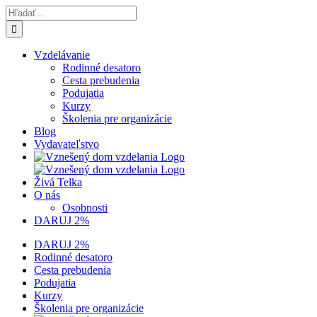
Skip
Hľadať:
to
content
Vzdelávanie
Rodinné desatoro
Cesta prebudenia
Podujatia
Kurzy
Školenia pre organizácie
Blog
Vydavateľstvo
Živá Telka
O nás
Osobnosti
DARUJ 2%
DARUJ 2%
Rodinné desatoro
Cesta prebudenia
Podujatia
Kurzy
Školenia pre organizácie