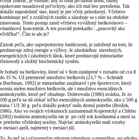
včelár zbierať, je vhodné, aby to robil po dlhšiu dobu, radšej
opakovane nasadzoval peľochyty, ako ich mal bez prerušenia. Tak
dokáže napodobniť stav, ktorý je pre včely prirodzený. Včelstvo
kombinuje peľ z rozličných rastlín a zásobuje sa s ním na obdobie
zimovania. Tento postup zaistí včelstvu vyvážený bielkovinovo –
vitamínový koncentrát. A ten posvätí porekadlo : „pracovitý ako
včelička!“. Čím to ale je?
Zázrak peľu, ako superpotraviny budúcnosti, je založený na tom, že
predstavuje zdroj energie a výživy. Je zásobárňou stavebných,
energetických i zásobných látok, ktoré predstavujú mimoriadne
rôznorodý a zložitý biochemický systém.
Je bohatý na bielkoviny, ktoré sú v ňom zastúpené v rozsahu od cca 8
do 35 %. Už priemerné množstvo bielkovín (23,7 % – Schmidt
a Buchman, 1992) je mimoriadne zaujímavé i pre športovcov, ktorý
ocenia nielen množstvo bielkovín, ale i množstvo esenciálnych
aminokyselín, ktoré peľ obsahuje. Dobrovoda (1986) uvádza, že zo
100 g peľu sa dá získať toľko esenciálnych aminokyselín, ako z 500 g
mäsa ! Už 30 g peľu dokáže pokryť našu dennú potrebu (Brožek,
1986). Ako vo svojich výskumoch zaznamenali Kopernický a Chlebo
(2002) hodnota aminokyselín nie je po celý rok konštantná a mení sa
v priebehu včelárskej sezóny. Najviac aminokyselín mali vzorky
v mesiaci apríl, najmenej v mesiaci júl.
To, že peľ je i významným zdrojom vitamínov a minerálov, asi nikoho