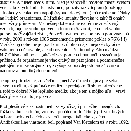
diskusie. A nielen medzi nimi. Med je zároveň i mostom medzi svetom
včiel a bežných ľudí. Ten istý med, použitý raz v teplom (upokojí)
a inokedy v chladnom nápoji (vybudí do výkonu) má rozdielne účinky
na ľudský organizmus. Z hľadiska imunity človeka je taký či onaký
med vždy prínosom. V dnešnej dobe máme extrémne znečistený
vzduch, pijeme vodu upravenú chlórom (Savom), jeme nekvalitné
potraviny (Švajčiari zistili, že výživová hodnota potravín porovnávaná
v roku 2000 s rokom 1985 zaznamenala priemerne pokles o 76% !!!).
V súčasnej dobe nie je, podľa mňa, úlohou nájsť nejaké zbytočné
vakcíny na očkovanie, ale obnovenie našej imunity. Ako uvádza
N.Z.Chismatullinova, „akákoľvek porucha imunitného systému je
príčinou, že organizmus je viac citlivý na patogénne a podmienečne
patogénne mikroorganizmy, zvyšuje sa pravdepodobnosť vzniku
nádorov a imunitných ochorení.“
Je úplne prirodzené, že včelár si „necháva“ med najprv pre seba
a svoju rodinu, až prebytky realizuje predajom. Robí to prirodzene
a robí to dobre! Niet lepšieho medíku ako je ten z môjho úľa – vraví
každý včelár a i to je pravda.
Protiplesňové vlastnosti medu sa využívajú pri liečbe hnisajúcich,
ťažko sa hojacich rán, vredov i popálenín. Je účinný pri zápalových
ochoreniach dýchacích ciest, očí i urogenitálneho systému.
Antibakteriálne vlastnosti boli popísané Van Kettelom už v roku 1892.