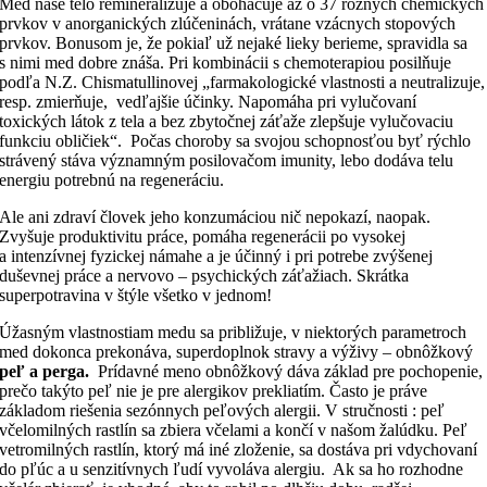
Med naše telo remineralizuje a obohacuje až o 37 rôznych chemických
prvkov v anorganických zlúčeninách, vrátane vzácnych stopových
prvkov. Bonusom je, že pokiaľ už nejaké lieky berieme, spravidla sa
s nimi med dobre znáša. Pri kombinácii s chemoterapiou posilňuje
podľa N.Z. Chismatullinovej „farmakologické vlastnosti a neutralizuje,
resp. zmierňuje, vedľajšie účinky. Napomáha pri vylučovaní
toxických látok z tela a bez zbytočnej záťaže zlepšuje vylučovaciu
funkciu obličiek“. Počas choroby sa svojou schopnosťou byť rýchlo
strávený stáva významným posilovačom imunity, lebo dodáva telu
energiu potrebnú na regeneráciu.
Ale ani zdraví človek jeho konzumáciou nič nepokazí, naopak.
Zvyšuje produktivitu práce, pomáha regenerácii po vysokej
a intenzívnej fyzickej námahe a je účinný i pri potrebe zvýšenej
duševnej práce a nervovo – psychických záťažiach. Skrátka
superpotravina v štýle všetko v jednom!
Úžasným vlastnostiam medu sa približuje, v niektorých parametroch
med dokonca prekonáva, superdoplnok stravy a výživy – obnôžkový
peľ a perga.
Prídavné meno obnôžkový dáva základ pre pochopenie,
prečo takýto peľ nie je pre alergikov prekliatím. Často je práve
základom riešenia sezónnych peľových alergii. V stručnosti : peľ
včelomilných rastlín sa zbiera včelami a končí v našom žalúdku. Peľ
vetromilných rastlín, ktorý má iné zloženie, sa dostáva pri vdychovaní
do pľúc a u senzitívnych ľudí vyvoláva alergiu. Ak sa ho rozhodne