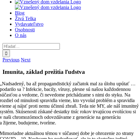
Blog
Živá Telka
Vydavateľstvo
Osobnosti
O nás
Hľadať:
Previous
Next
Imunita, základ prežitia ľudstva
„Nadsadený, ba až propagandistický začiatok mal za úlohu upútať …
podarilo sa ? Infekcie, bacily, vírusy, plesne sú našou každodennou
súčasťou a vedome, či nevedome prichádzame s nimi do styku. Na
rozdiel od minulosti spravidla vieme, kto vyvolal problém a spravidla
vieme aj nájsť proti nemu účinnú zbraň. Teda nie MY, ale náš imunitný
systém. Skúsenosti získané desiatky tisíc rokov trvajúcou evolúciou si
v naši chromozómoch odovzdávame z generácie na generáciu
a žijeme, budujeme, tvoríme.
Mimoriadne aktuálnou témou v súčasnej dobe je ohrozenie zo strany
COVID – 19. Nechcem ho podceňovať, ale je to skutočne jediné