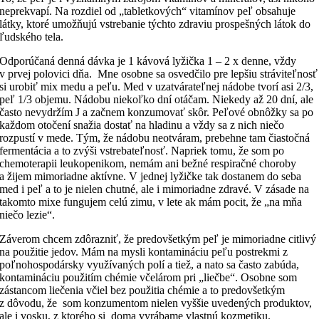
neprekvapí. Na rozdiel od „tabletkových“ vitamínov peľ obsahuje
látky, ktoré umožňujú vstrebanie týchto zdraviu prospešných látok do
ľudského tela.
Odporúčaná denná dávka je 1 kávová lyžička 1 – 2 x denne, vždy
v prvej polovici dňa. Mne osobne sa osvedčilo pre lepšiu stráviteľnosť
si urobiť mix medu a peľu. Med v uzatvárateľnej nádobe tvorí asi 2/3,
peľ 1/3 objemu. Nádobu niekoľko dní otáčam. Niekedy až 20 dní, ale
často nevydržím J a začnem konzumovať skôr. Peľové obnôžky sa po
každom otočení snažia dostať na hladinu a vždy sa z nich niečo
rozpustí v mede. Tým, že nádobu neotváram, prebehne tam čiastočná
fermentácia a to zvýši vstrebateľnosť. Napriek tomu, že som po
chemoterapii leukopenikom, nemám ani bežné respiračné choroby
a žijem mimoriadne aktívne. V jednej lyžičke tak dostanem do seba
med i peľ a to je nielen chutné, ale i mimoriadne zdravé. V zásade na
takomto mixe fungujem celú zimu, v lete ak mám pocit, že „na mňa
niečo lezie“.
Záverom chcem zdôrazniť, že predovšetkým peľ je mimoriadne citlivý
na použitie jedov. Mám na mysli kontamináciu peľu postrekmi z
poľnohospodársky využívaných polí a tiež, a nato sa často zabúda,
kontamináciu použitím chémie včelárom pri „liečbe“. Osobne som
zástancom liečenia včiel bez použitia chémie a to predovšetkým
z dôvodu, že som konzumentom nielen vyššie uvedených produktov,
ale i vosku, z ktorého si doma vyrábame vlastnú kozmetiku.