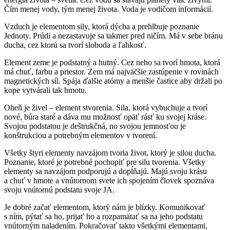
Čím menej vody, tým menej života. Voda je vodičom informácií.
Vzduch je elementom sily, ktorá dýcha a prehlbuje poznanie
Jednoty. Prúdi a nezastavuje sa takmer pred ničím. Má v sebe bránu
ducha, cez ktorú sa tvorí sloboda a ľahkosť.
Element zeme je podstatný a hutný. Cez neho sa tvorí hmota, ktorá
má chuť, farbu a priestor. Zem má najväčšie zastúpenie v rovinách
magnetických síl. Spája ďalšie atómy a menšie častice aby držali po
kope vytvárali tak hmotu.
Oheň je živel – element stvorenia. Sila, ktorá vybuchuje a tvorí
nové, búra staré a dáva mu možnosť opäť rásť ku svojej kráse.
Svojou podstatou je deštrukčná, no svojou jemnosťou je
konštrukciou a potrebným elementov v tvorení.
Všetky štyri elementy navzájom tvoria život, ktorý je silou ducha.
Poznanie, ktoré je potrebné pochopiť pre silu tvorenia. Všetky
elementy sa navzájom podporujú a dopĺňajú. Majú svoju krásu
a chuť v hmote a vnútornom svete ich spojením človek spoznáva
svoju vnútornú podstatu svoje JA.
Je dobré začať elementom, ktorý nám je blízky. Komunikovať
s ním, pýtať sa ho, prijať ho a rozpamätať sa na jeho podstatu
vnútorným naladením. Pokračovať takto všetkými elementami,