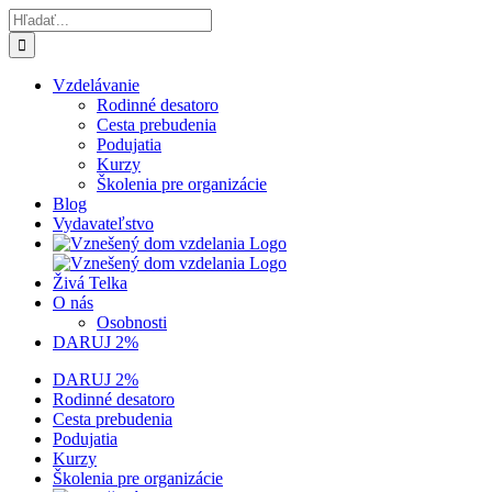
Skip
Hľadať:
to
content
Vzdelávanie
Rodinné desatoro
Cesta prebudenia
Podujatia
Kurzy
Školenia pre organizácie
Blog
Vydavateľstvo
Živá Telka
O nás
Osobnosti
DARUJ 2%
DARUJ 2%
Rodinné desatoro
Cesta prebudenia
Podujatia
Kurzy
Školenia pre organizácie