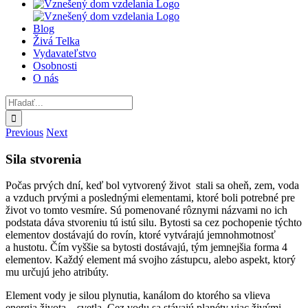
Blog
Živá Telka
Vydavateľstvo
Osobnosti
O nás
Hľadať:
Previous
Next
Sila stvorenia
Počas prvých dní, keď bol vytvorený život stali sa oheň, zem, voda
a vzduch prvými a poslednými elementami, ktoré boli potrebné pre
život vo tomto vesmíre. Sú pomenované rôznymi názvami no ich
podstata dáva stvoreniu tú istú silu. Bytosti sa cez pochopenie týchto
elementov dostávajú do rovín, ktoré vytvárajú jemnohmotnosť
a hustotu. Čím vyššie sa bytosti dostávajú, tým jemnejšia forma 4
elementov. Každý element má svojho zástupcu, alebo aspekt, ktorý
mu určujú jeho atribúty.
Element vody je silou plynutia, kanálom do ktorého sa vlieva
energia života – svetla. Cez vodu sa stávajú planéty viac živými.