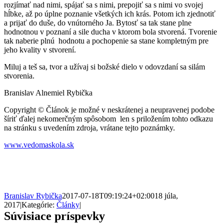
rozjímať nad nimi, spájať sa s nimi, prepojiť sa s nimi vo svojej
hĺbke, až po úplne poznanie všetkých ich krás. Potom ich zjednotiť
a prijať do duše, do vnútorného Ja. Bytosť sa tak stane plne
hodnotnou v poznaní a sile ducha v ktorom bola stvorená. Tvorenie
tak naberie plnú hodnotu a pochopenie sa stane kompletným pre
jeho kvality v stvorení.
Miluj a teš sa, tvor a užívaj si božské dielo v odovzdaní sa silám
stvorenia.
Branislav Alnemiel Rybička
Copyright © Článok je možné v neskrátenej a neupravenej podobe
šíriť ďalej nekomerčným spôsobom len s priložením tohto odkazu
na stránku s uvedením zdroja, vrátane tejto poznámky.
www.vedomaskola.sk
Branislav Rybička
2017-07-18T09:19:24+02:00
18 júla,
2017
|
Kategórie:
Články
|
Súvisiace príspevky