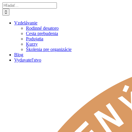
Skip
Hľadať:
to
content
Vzdelávanie
Rodinné desatoro
Cesta prebudenia
Podujatia
Kurzy
Školenia pre organizácie
Blog
Vydavateľstvo