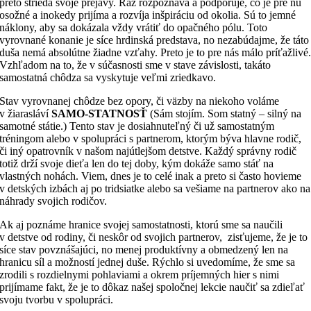
preto strieda svoje prejavy. Raz rozpoznáva a podporuje, čo je pre ňu
osožné a inokedy prijíma a rozvíja inšpiráciu od okolia. Sú to jemné
náklony, aby sa dokázala vždy vrátiť do opačného pólu. Toto
vyrovnané konanie je síce hrdinská predstava, no nezabúdajme, že táto
duša nemá absolútne žiadne vzťahy. Preto je to pre nás málo príťažlivé
Vzhľadom na to, že v súčasnosti sme v stave závislosti, takáto
samostatná chôdza sa vyskytuje veľmi zriedkavo.
Stav vyrovnanej chôdze bez opory, či väzby na niekoho voláme
v žiarasláví
SAMO-STATNOSŤ
(Sám stojím. Som statný – silný na
samotné státie.) Tento stav je dosiahnuteľný či už samostatným
tréningom alebo v spolupráci s partnerom, ktorým býva hlavne rodič,
či iný opatrovník v našom najútlejšom detstve. Každý správny rodič
totiž drží svoje dieťa len do tej doby, kým dokáže samo stáť na
vlastných nohách. Viem, dnes je to celé inak a preto si často hovieme
v detských izbách aj po tridsiatke alebo sa vešiame na partnerov ako na
náhrady svojich rodičov.
Ak aj poznáme hranice svojej samostatnosti, ktorú sme sa naučili
v detstve od rodiny, či neskôr od svojich partnerov, zisťujeme, že je to
síce stav povznášajúci, no menej produktívny a obmedzený len na
hranicu síl a možností jednej duše. Rýchlo si uvedomíme, že sme sa
zrodili s rozdielnymi pohlaviami a okrem príjemných hier s nimi
prijímame fakt, že je to dôkaz našej spoločnej lekcie naučiť sa zdieľať
svoju tvorbu v spolupráci.