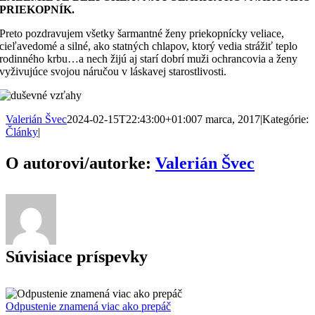
PRIEKOPNÍK.
Preto pozdravujem všetky šarmantné ženy priekopnícky veliace,
cieľavedomé a silné, ako statných chlapov, ktorý vedia strážiť teplo
rodinného krbu…a nech žijú aj starí dobrí muži ochrancovia a ženy
vyživujúce svojou náručou v láskavej starostlivosti.
Valerián Švec
2024-02-15T22:43:00+01:00
7 marca, 2017
|
Kategórie:
Články
|
Facebook
WhatsApp
O autorovi/autorke:
Valerián Švec
Súvisiace príspevky
Odpustenie znamená viac ako prepáč