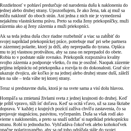
Rozdielnosť v pohlaví predurčuje od narodenia dušu k nakloneniu do
jednej alebo druhej strany. Upozorňujem, že ako žena, tak aj muž sa
môžu nakloniť do oboch strán. Ani jedna z nich nie je vymedzená
nejakému vlastníckemu právu. Preto sa rodia ženy priekopníčky, muži
zázemia ako aj ženy zázemia a muži priekopníci.
Ak sa teda jedna duša chce riadne rozbehnúť a viac sa zahĺbiť do
svojej napríklad priekopníckej práce, potrebuje mať pri sebe partnera
v zázemnej polarite, ktorý ju drží, aby neprepadla do tyrana. Opláca
mu to jej vlastnou protiváhou, aby sa zasa on neprepadol do obete.
Robia to v podstate stále rovnako. Priekopník rozpoznáva kvality
svojho zázemia a podporuje všetko, čo mu je osožné. Naopak zázemie
prijíma inšpiráciu od priekopníka a rozvíja to do dokonalosti. Graf síce
ukazuje dvojicu, ale koľko je na jednej alebo druhej strane duší, záleží
len na sile – teda váhe tej ktorej strany.
Teraz si predstavme dušu, ktorá je na svete sama a visí dolu hlavou.
Hompáľa sa zmietaná živlami sveta z jednej krajnosti do druhej. Keď
je príliš vpravo, túži ísť doľava. Keď sa ocitá vľavo, už sa zasa škriabe
doprava. V každej z krajných pozícií zažíva chvíľu zastavenia, čo sa
prejavuje stagnáciou, pasivitou, vyčerpaním. Duša sa však rodí ako
vieme s naklonením, a preto sa snaží udržať si napríklad priekopnícku
stranu. Robí to jednoducho. Vyhľadáva čokoľvek alebo kohokoľvek
opačne polarizovaného, aby sa od toho odrážala stále do svojej