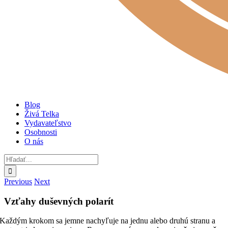
Blog
Živá Telka
Vydavateľstvo
Osobnosti
O nás
Hľadať:
Previous
Next
Vzťahy duševných polarít
Každým krokom sa jemne nachyľuje na jednu alebo druhú stranu a