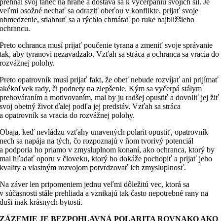
prehnal svoj tanec na hrane a dostáva sa k vyčerpaniu svojich síl. Je
veľmi osožné nechať sa odraziť obeťou v konflikte, prijať svoje
obmedzenie, stiahnuť sa a rýchlo chmátať po ruke najbližšieho
ochrancu.
Preto ochranca musí prijať poučenie tyrana a zmeniť svoje správanie
tak, aby tyranovi nezavadzalo. Vzťah sa stráca a ochranca sa vracia do
rozvážnej polohy.
Preto opatrovník musí prijať fakt, že obeť nebude rozvíjať ani prijímať
akékoľvek rady, či podnety na zlepšenie. Kým sa vyčerpá stálym
prehováraním a motivovaním, mal by ju radšej opustiť a dovoliť jej žiť
svoj obetný život ďalej podľa jej predstáv. Vzťah sa stráca
a opatrovník sa vracia do rozvážnej polohy.
Obaja, keď nevládzu vzťahy unavených polarít opustiť, opatrovník
nech sa napája na tých, čo rozpoznajú v ňom tvorivý potenciál
a podporia ho priamo v zmysluplnom konaní, ako ochranca, ktorý by
mal hľadať oporu v človeku, ktorý ho dokáže pochopiť a prijať jeho
kvality a vlastným rozvojom potvrdzovať ich zmysluplnosť.
Na záver len pripomeniem jednu veľmi dôležitú vec, ktorá sa
v súčasnosti stále prehliada a vznikajú tak často nepotrebné rany na
duši inak krásnych bytostí.
ZÁZEMIE JE BEZPOHLAVNÁ POLARITA ROVNAKO AKO