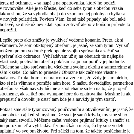
teraz už ochranca – sa napája na opatrovníka, ktorý ho podrží
v rovnováhe. Aké je to šťastie, keď do seba tyran s obeťou vrazia
takou silou, že sa vyhodia obaja do vzpriamenej polohy a chytia sa
v nových polaritách. Poviem Vám, že sú také prípady, ale boli také
boľavé, že duše už nevládali spolu zotrvať alebo v horšom prípade to
neprežili.
Lepšie preto ako zrážky je využívať vedomé konanie. Preto, ak si
všimnem, že som obklopený obeťami, je jasné, že som tyran. Využiť
môžem potom vedomé preklopenie svojho správania a začať sa
správať ako ochranca. Vyhľadávam už aj na obetiach tie najlepšie
vlastnosti, pochválim obeť a pokúsim sa ju podporiť v jej hodnote.
Cielene sa takto správam ku všetkému svojmu okoliu a samozrejme aj
sám k sebe. Čo nám to prinesie? Obrazne tak začneme vlastne
naťahovať ruku hore k ochrancom a verte mi, že vždy je tam niekto,
kto si nás všimne a pomôže nám hore. S našou dovtedajšou partnerkou
obeťou sa však navždy lúčime a spoliehame sa len na to, že ju opäť
stretneme, ak sa tiež ona vyhupne hore do opatrovníka. Musíme ju ale
prepustiť a dovoliť je ostať tam kde je a navždy ju tým stratiť.
Pokiaľ sme stále tyranizovaný poučovaním a obviňovaním, je jasné, že
sme obete a aj keď si myslíme, že svet je samá krivda, my sme si ho
taký sami stvorili. Môžeme začať vedome prijímať kritiky a snažiť sa
im porozumieť a vyhľadávať v poučkách niečo, čo by sme vedeli
uplatniť vo svojom živote. Prd záleží na tom, že takéto poslúchanie je