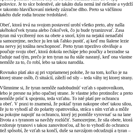
polovice. Je to síce bolestivé, ale takáto duša nemá iné riešenie a vydrží
v takomto hlavičkovaní niekedy zázračne dlho. Preto sa väčšinou
takéto duše rodia hrozne tvrdohlavé.
Obeť, ktorá trvá na svojom postavení urobí všetko preto, aby našla
akéhokoľvek tyrana alebo čokoľvek, čo ju bude tyranizovať. Zasa
tyran má vycibrený nos na obete a snorí, kým na nejakú nenaďabí
a samozrejme, nechce ju len tak ľahko pustiť, aj keď mu šialene lezie
na nervy jej totálna neschopnosť. Preto tyran trpezlivo obviňuje a
poučuje svoju obeť, ktorá dokola nechápe jeho poučky a bezradne sa
čuduje nad tým, prečo je ten tyran na ňu stále nasraný, keď ona vlastne
nemôže za to, čo robí, lebo sa takou narodila.
Rovnako platí ako aj pri vzpriamenej polohe, že na tom, koľko je na
ktorej strane osôb, či situácií, záleží od sily – teda váhy tej ktorej strany
Všimnime si, že tyran nemôže nadobudnúť vzťah s opatrovníkom,
lebo je presne na jeho opačnej strane. Je vlastne jeho protinožec a preto
nemôže prísť k spojeniu, teda vzťahu. To isté platí pre ochrancu
a obeť. V praxi to znamená, že pokiaľ tyran nakopne obeť takou silou,
že ju to vyhodí až do polarity opatrovníka, stráca s ním vzťah a môže
sa pokojne napojiť na ochrancu, ktorý jej pomôže vyrovnať sa na lane
života a s tyranom sa navždy rozlúčiť. Samozrejme, že sila obete, ktorá
vzdoruje tyranovi s takou zanovitosťou, až ho to vyhodí do ochrancu
tiež spôsobí, že vzťah sa končí, duše sa navzájom odcudzujú a tyran –