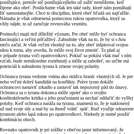
ponižujúce, pretože nič ponižujúcejšieho už zažiť nemôžeme, keď
žijeme ako obeť. Poslúchame však len také rady, ktoré nám pomáhajú
žiť samostatnejšie. Chce to disciplínu, ktorú obeť hľadá asi najťažšie.
Námaha je však odmenená pomocnou rukou opatrovníka, ktorý sa
vždy nájde, to už zaručuje rovnováha vesmíru.
Protinožci majú tiež dôležitý význam. Pre obeť môže byť ochranca
fascinujúci a veľmi príťažlivý. Zabudnite však na to, že by si s ňou
niečo začal. Je však veľmi vhodný na to, aby obeť inšpiroval svojou
silou k tomu, aby uverila, že môže svoj život zmeniť. To platí aj
v prípade tyrana voči opatrovníkovi. Pokiaľ sa pokúsi však mať s ním
vzťah, bude nemilosrdne roztrhnutý a môže aj zabolieť, no určite má
potenciál k nabudeniu tyrana k zmene svojej polarity.
Ochranca tyrana vedome vníma ako strážcu hraníc vlastných síl. Je pre
neho veľmi dobrý kandidát na konflikty. Práve tyran dokáže
ochrancovi nastaviť zrkadlo a zastaviť tak nepozorný pád do únavy.
Ochranca sa o tyrana dokonca môže oprieť ako o svojho
konštruktívneho kritika a jeho poučeniami sa nechať odtlačiť do vyššej
polohy. Keď ochranca naráža na tyrana, znamená to, že je naklonený
už nad svoje sily a mal by sa ihneď vrátiť späť. Buď využije odrazenie
tyranom alebo lapá rukou po opatrovníkovi. Niekedy je nutné použiť
kombináciu oboch.
Rovnako opatrovník je pri zrážke s obeťou jasne informovaný, že