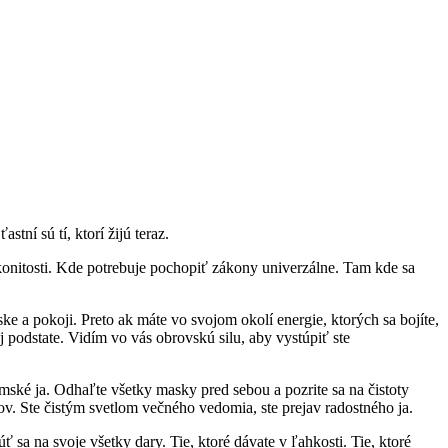
stní sú tí, ktorí žijú teraz.
zákonitosti. Kde potrebuje pochopiť zákony univerzálne. Tam kde sa
ke a pokoji. Preto ak máte vo svojom okolí energie, ktorých sa bojíte,
j podstate. Vidím vo vás obrovskú silu, aby vystúpiť ste
emské ja. Odhaľte všetky masky pred sebou a pozrite sa na čistoty
. Ste čistým svetlom večného vedomia, ste prejav radostného ja.
 sa na svoje všetky dary. Tie, ktoré dávate v ľahkosti. Tie, ktoré