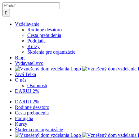
Skip
Hľadať:
to
content
Vzdelávanie
Rodinné desatoro
Cesta prebudenia
Podujatia
Kurzy
Školenia pre organizácie
Blog
Vydavateľstvo
Živá Telka
O nás
Osobnosti
DARUJ 2%
DARUJ 2%
Rodinné desatoro
Cesta prebudenia
Podujatia
Kurzy
Školenia pre organizácie