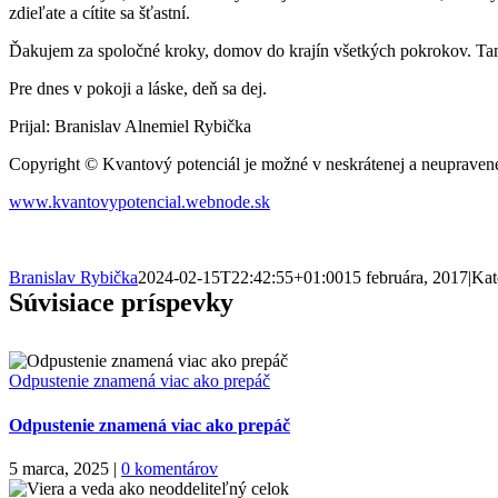
zdieľate a cítite sa šťastní.
Ďakujem za spoločné kroky, domov do krajín všetkých pokrokov. Tam k
Pre dnes v pokoji a láske, deň sa dej.
Prijal: Branislav Alnemiel Rybička
Copyright © Kvantový potenciál je možné v neskrátenej a neupravene
www.kvantovypotencial.webnode.sk
Branislav Rybička
2024-02-15T22:42:55+01:00
15 februára, 2017
|
Kat
Súvisiace príspevky
Odpustenie znamená viac ako prepáč
Odpustenie znamená viac ako prepáč
5 marca, 2025
|
0 komentárov