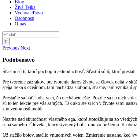
Blog
Živá Telka
Vydavateľstvo
Osobnosti
O nás
Hľadať:
Previous
Next
Podobenstvo
Šťastní sú tí, ktorí pochopili jednoduchosť. Šťastní sú tí, ktorí prestali 
Pre tvorenie zázrakov, pre tvorenie darov života sa človek ocitá v sk
spája rieka s oceánom, tam nachádza slobodu, šťastie, tam vznikajú s
Prestaňte sa báť ľudia vecí, čo nechápete ešte. Pozrite sa na nich sr
sú to len lekcie pre vás samých. Tak ako ste si ich v živote sami nast
z nevedomosti mohli.
Nazrite nad skutočnosť vlastného ega, ktoré stotožňuje sa zo všetkých
seba samého. Človeka, ktorý stvorený bol k obrazu božiemu. K obraz
Už stačilo bojov, stačilo vnútorných vojen. Zmierenie nastane, keď vy