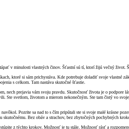
tápať v minulosti vlastných činov. Šťastní sú tí, ktorí žijú večný život. Šťa
úškach, ktoré si sám prichystáva. Kde potrebuje doladiť svoje vlastné 
pojenia s celkom. Tam nastáva skutočné šťastie.
dcom, nech prejavia vám svoju pravdu. Skutočnosť života je o podpore lás
avili. Ste svetlom, životom a mierom nekonečným. Ste tam čistý vo svoje
 navôkol. Pozrite sa nad to s čím pripútali ste si svoje malé krásne poz
u skutočnému. Bez obáv a strachov, bez zbytočných pochybných krokov
stúpite z týchto krokov. Možnosť je tu stále. Možnosť rásť a rozpomenúť