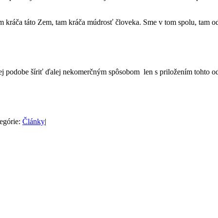
ráča táto Zem, tam kráča múdrosť človeka. Sme v tom spolu, tam odhaľt
j podobe šíriť ďalej nekomerčným spôsobom len s priložením tohto od
egórie:
Články
|